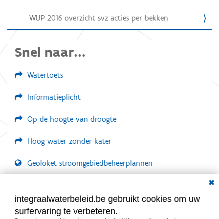
i
WUP 2016 overzicht svz acties per bekken
e
Snel naar...
Watertoets
Informatieplicht
Op de hoogte van droogte
Hoog water zonder kater
Geoloket stroomgebiedbeheerplannen
Dial
Documenten voor leden
LOGIN VEREIST
integraalwaterbeleid.be gebruikt cookies om uw
surfervaring te verbeteren.