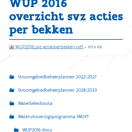
WUP 2016
overzicht svz acties
per bekken
WUP2016_svz-actiesperbekken.pdf
— 951.6 KB
Stroomgebiedbeheerplannen 2022-2027
N
a
Stroomgebiedbeheerplannen 2028-2033
v
Waterbeleidsnota
i
g
Wateruitvoeringsprogramma (WUP)
a
WUP2016-docu
t