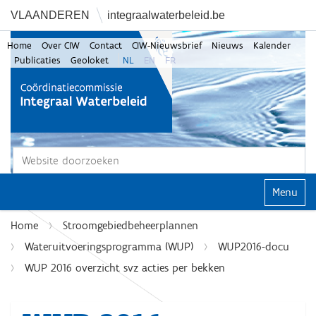
VLAANDEREN
integraalwaterbeleid.be
Home
Over CIW
Contact
CIW-Nieuwsbrief
Nieuws
Kalender
Publicaties
Geoloket
NL
EN
FR
Zoek
Geavanceerd zoeken...
Klap navi
Home
Stroomgebiedbeheerplannen
Wateruitvoeringsprogramma (WUP)
WUP2016-docu
WUP 2016 overzicht svz acties per bekken