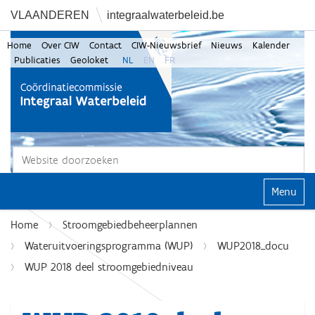
VLAANDEREN
integraalwaterbeleid.be
Home
Over CIW
Contact
CIW-Nieuwsbrief
Nieuws
Kalender
Publicaties
Geoloket
NL
EN
FR
Zoek
Geavanceerd zoeken...
Klap navi
Home
Stroomgebiedbeheerplannen
Wateruitvoeringsprogramma (WUP)
WUP2018_docu
WUP 2018 deel stroomgebiedniveau