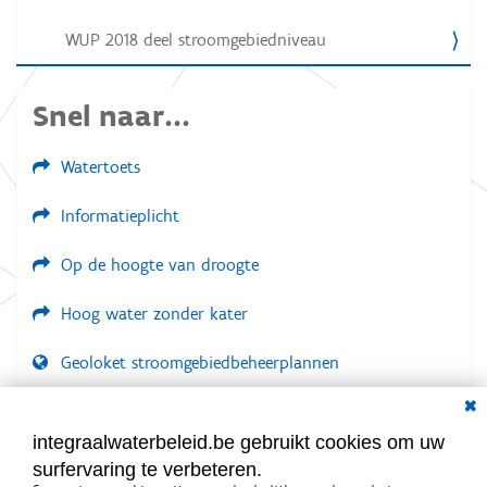
i
WUP 2018 deel stroomgebiedniveau
e
Snel naar...
Watertoets
Informatieplicht
Op de hoogte van droogte
Hoog water zonder kater
Geoloket stroomgebiedbeheerplannen
Dial
Documenten voor leden
LOGIN VEREIST
integraalwaterbeleid.be gebruikt cookies om uw
surfervaring te verbeteren.