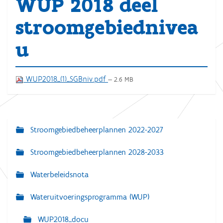
WUP 2018 deel
stroomgebiednivea
u
WUP2018_(1)_SGBniv.pdf
— 2.6 MB
Stroomgebiedbeheerplannen 2022-2027
N
a
Stroomgebiedbeheerplannen 2028-2033
v
Waterbeleidsnota
i
g
Wateruitvoeringsprogramma (WUP)
a
WUP2018_docu
t