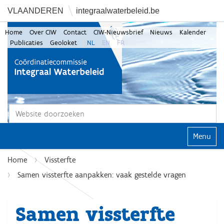
VLAANDEREN
integraalwaterbeleid.be
Home
Over CIW
Contact
CIW-Nieuwsbrief
Nieuws
Kalender
Publicaties
Geoloket
NL
EN
FR
Zoek
Geavanceerd zoeken...
Klap navi
Home
Vissterfte
Samen vissterfte aanpakken: vaak gestelde vragen
Samen vissterfte