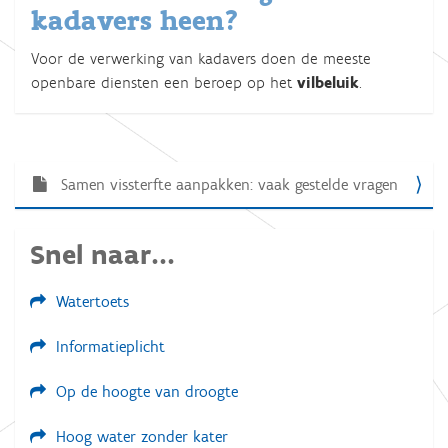
kadavers heen?
Voor de verwerking van kadavers doen de meeste
openbare diensten een beroep op het
vilbeluik
.
Samen vissterfte aanpakken: vaak gestelde vragen
N
a
v
Snel naar...
i
Watertoets
g
a
Informatieplicht
t
Op de hoogte van droogte
i
e
Hoog water zonder kater