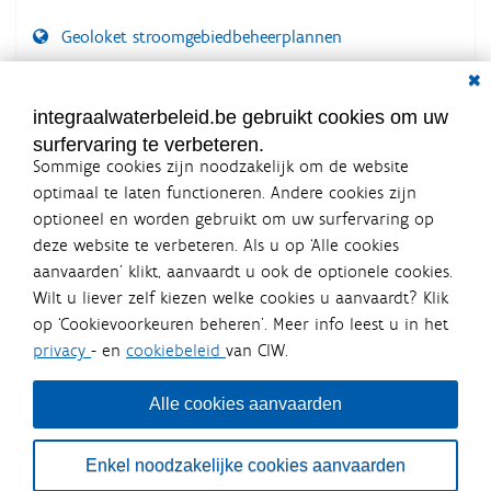
Geoloket stroomgebiedbeheerplannen
Dial
Documenten voor leden
LOGIN VEREIST
integraalwaterbeleid.be gebruikt cookies om uw
surfervaring te verbeteren.
Sommige cookies zijn noodzakelijk om de website
optimaal te laten functioneren. Andere cookies zijn
optioneel en worden gebruikt om uw surfervaring op
Integraalwaterbeleid.be is een
deze website te verbeteren. Als u op ‘Alle cookies
officiële website van de Vlaamse
aanvaarden’ klikt, aanvaardt u ook de optionele cookies.
overheid
Wilt u liever zelf kiezen welke cookies u aanvaardt? Klik
uitgegeven door
Coördinatiecommissie Integraal
op ‘Cookievoorkeuren beheren’. Meer info leest u in het
Waterbeleid
privacy
- en
cookiebeleid
van CIW.
De Coördinatiecommissie Integraal Waterbeleid (CIW) is een
overlegplatform van de diverse beleidsdomeinen en
bestuursniveaus die bij het waterbeleid betrokken zijn. Ook
Alle cookies aanvaarden
waterbedrijven nemen deel aan het overleg. Deze
samenwerking zorgt voor een gecoördineerde en
geïntegreerde aanpak van het waterbeleid en waterbeheer
Enkel noodzakelijke cookies aanvaarden
in Vlaanderen.