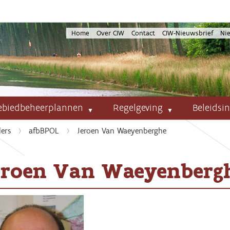
Home
Over CIW
Contact
CIW-Nieuwsbrief
Ni
ebiedbeheerplannen
Regelgeving
Beleidsi
ers
afbBPOL
Jeroen Van Waeyenberghe
eroen Van Waeyenberg