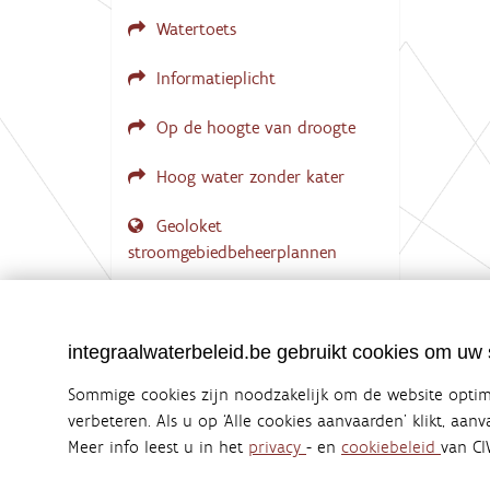
l
Watertoets
e
d
i
Informatieplicht
g
e
w
Op de hoogte van droogte
e
e
Hoog water zonder kater
r
g
a
Geoloket
v
stroomgebiedbeheerplannen
e
v
a
Documenten voor leden
n
d
LOGIN VEREIST
e
integraalwaterbeleid.be gebruikt cookies om uw s
a
f
Sommige cookies zijn noodzakelijk om de website optima
b
e
verbeteren. Als u op ‘Alle cookies aanvaarden’ klikt, aan
e
Meer info leest u in het
privacy
- en
cookiebeleid
van CI
Integraalwaterbeleid.be is een officiële w
l
uitgegeven door
Coördinatiecommissie Integraal Wa
d