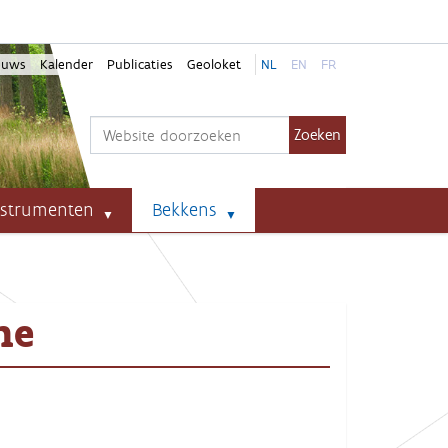
euws
Kalender
Publicaties
Geoloket
NL
EN
FR
Zoek
Geavanceerd zoeken...
nstrumenten
Bekkens
he