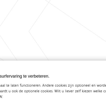
urfervaring te verbeteren.
al te laten functioneren. Andere cookies zijn optioneel en word
vaardt u ook de optionele cookies. Wilt u liever zelf kiezen welke
W.
ebsite van de Vlaamse overheid
terbeleid