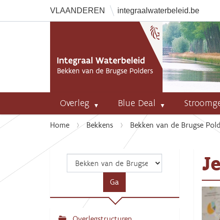
VLAANDEREN
integraalwaterbeleid.be
Overleg
Blue Deal
Stroomg
U
Home
Bekkens
Bekken van de Brugse Pold
b
e
J
n
t
h
i
e
r
Overlegstructuren