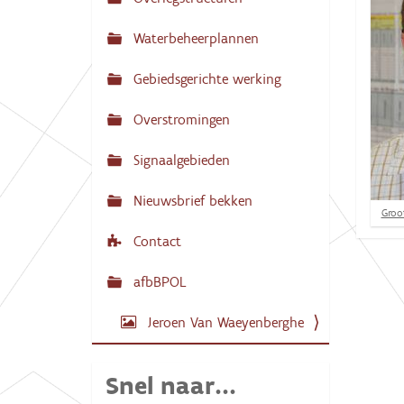
N
:
a
Waterbeheerplannen
v
Gebiedsgerichte werking
i
g
Overstromingen
a
Signaalgebieden
t
i
Nieuwsbrief bekken
K
Groot
e
l
Contact
i
k
v
afbBPOL
o
o
r
Jeroen Van Waeyenberghe
d
e
v
Snel naar...
o
l