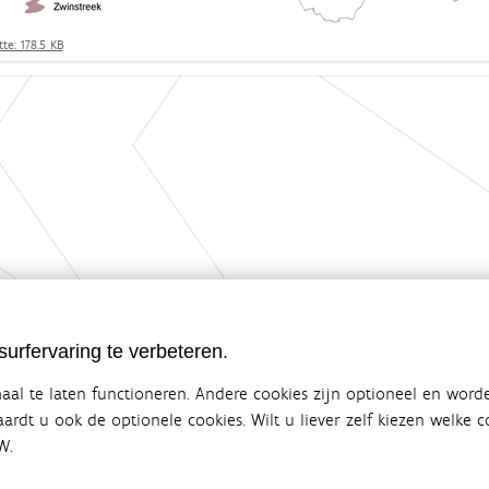
te: 178.5 KB
urfervaring te verbeteren.
al te laten functioneren. Andere cookies zijn optioneel en word
vaardt u ook de optionele cookies. Wilt u liever zelf kiezen welke
W.
ebsite van de Vlaamse overheid
terbeleid