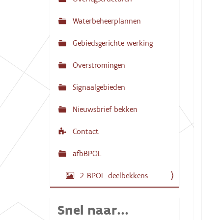
N
:
a
Waterbeheerplannen
v
Gebiedsgerichte werking
i
g
Overstromingen
a
Signaalgebieden
t
i
Nieuwsbrief bekken
e
Contact
afbBPOL
2_BPOL_deelbekkens
Snel naar...