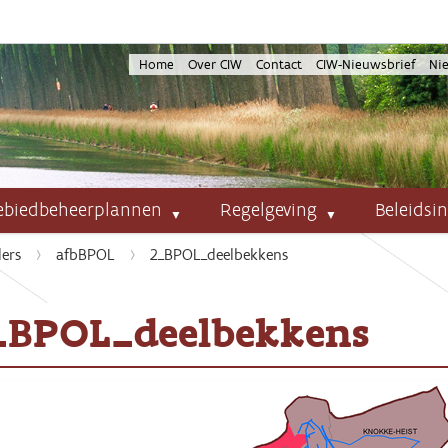
Home
Over CIW
Contact
CIW-Nieuwsbrief
Ni
ebiedbeheerplannen
Regelgeving
Beleidsi
ers
afbBPOL
2_BPOL_deelbekkens
_BPOL_deelbekkens