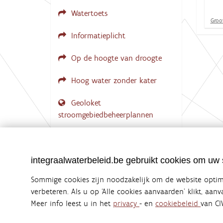
Watertoets
K
Groot
l
Informatieplicht
i
k
v
Op de hoogte van droogte
o
o
r
Hoog water zonder kater
d
e
Geoloket
v
o
stroomgebiedbeheerplannen
l
l
Documenten voor leden
e
d
LOGIN VEREIST
i
integraalwaterbeleid.be gebruikt cookies om uw s
g
e
Sommige cookies zijn noodzakelijk om de website optima
w
e
verbeteren. Als u op ‘Alle cookies aanvaarden’ klikt, aan
e
Meer info leest u in het
privacy
- en
cookiebeleid
van CI
Integraalwaterbeleid.be is een officiële w
r
g
uitgegeven door
Coördinatiecommissie Integraal Wa
a