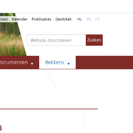
euws
Kalender
Publicaties
Geoloket
NL
EN
FR
Zoek
Geavanceerd zoeken...
nstrumenten
Bekkens