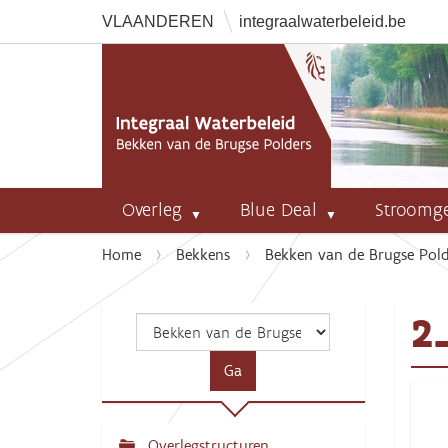
VLAANDEREN
integraalwaterbeleid.be
Overleg
Blue Deal
Stroomg
U
Home
Bekkens
Bekken van de Brugse Pold
b
e
2
n
t
h
i
e
r
Overlegstructuren