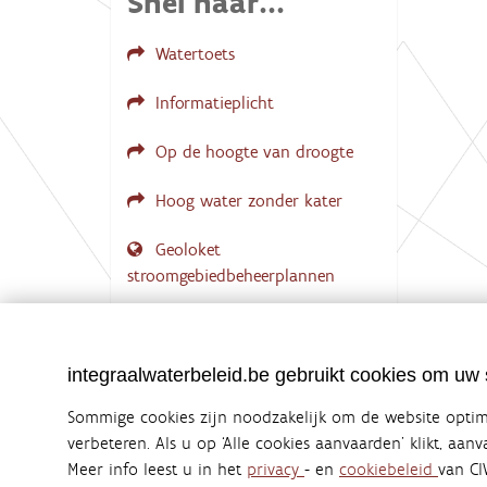
Snel naar...
Watertoets
Informatieplicht
Op de hoogte van droogte
Hoog water zonder kater
Geoloket
stroomgebiedbeheerplannen
Documenten voor leden
LOGIN VEREIST
integraalwaterbeleid.be gebruikt cookies om uw s
Sommige cookies zijn noodzakelijk om de website optima
verbeteren. Als u op ‘Alle cookies aanvaarden’ klikt, aan
Meer info leest u in het
privacy
- en
cookiebeleid
van CI
Integraalwaterbeleid.be is een officiële w