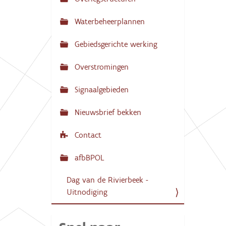
N
:
a
Waterbeheerplannen
v
Gebiedsgerichte werking
i
g
Overstromingen
a
Signaalgebieden
t
i
Nieuwsbrief bekken
e
Contact
afbBPOL
Dag van de Rivierbeek -
Uitnodiging