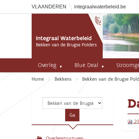
VLAANDEREN
integraalwaterbeleid.be
Overleg
Blue Deal
Stroomg
U
Home
Bekkens
Bekken van de Brugse Pold
b
e
D
n
t
h
20
i
e
r
Overlegstructuren