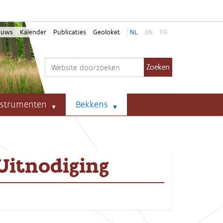
euws
Kalender
Publicaties
Geoloket
NL
EN
FR
Zoek
Geavanceerd zoeken...
nstrumenten
Bekkens
Uitnodiging