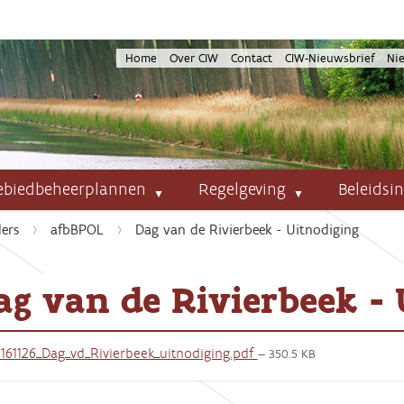
Home
Over CIW
Contact
CIW-Nieuwsbrief
Ni
ebiedbeheerplannen
Regelgeving
Beleidsi
ers
afbBPOL
Dag van de Rivierbeek - Uitnodiging
ag van de Rivierbeek - 
161126_Dag_vd_Rivierbeek_uitnodiging.pdf
— 350.5 KB