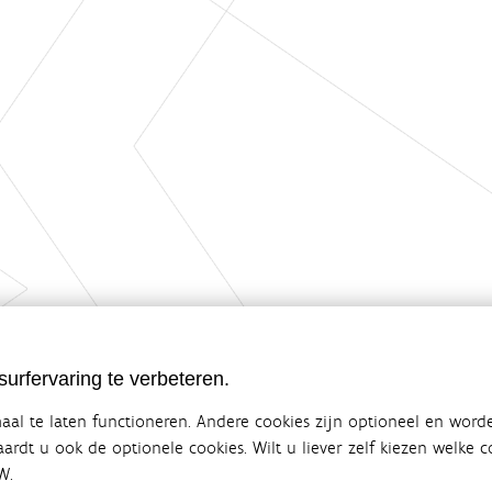
urfervaring te verbeteren.
al te laten functioneren. Andere cookies zijn optioneel en word
vaardt u ook de optionele cookies. Wilt u liever zelf kiezen welke
W.
ebsite van de Vlaamse overheid