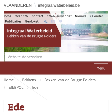
VLAANDEREN
integraalwaterbeleid.be
Home
Over CIW
Contact
CIW-Nieuwsbrief
Nieuws
Kalender
Publicaties
Geoloket
NL
EN
FR
Zoek
Geavanceerd zoeken...
Klap navi
Home
Bekkens
Bekken van de Brugse Polders
afbBPOL
Ede
Ede