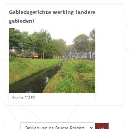
Gebiedsgerichte werking (andere
gebieden)
K
Grootte: 17.2 KB
l
i
k
v
o
o