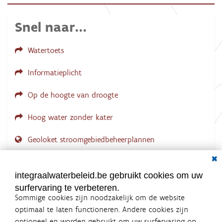
f
b
e
Snel naar...
e
l
d
Watertoets
i
n
g
Informatieplicht
.
.
.
Op de hoogte van droogte
Hoog water zonder kater
Geoloket stroomgebiedbeheerplannen
Dial
Documenten voor leden
LOGIN VEREIST
integraalwaterbeleid.be gebruikt cookies om uw
surfervaring te verbeteren.
Sommige cookies zijn noodzakelijk om de website
optimaal te laten functioneren. Andere cookies zijn
optioneel en worden gebruikt om uw surfervaring op