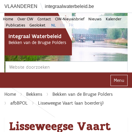
VLAANDEREN
integraalwaterbeleid.be
Home
Over CIW
Contact
CIW-Nieuwsbrief
Nieuws
Kalender
Publicaties
Geoloket
NL
EN
FR
Zoek
Geavanceerd zoeken...
Klap navi
Home
Bekkens
Bekken van de Brugse Polders
afbBPOL
Lisseweegse Vaart (aan boerderij)
Lisseweegse Vaart