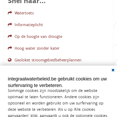
Snel naar...
e
l
d
Watertoets
i
n
g
Informatieplicht
.
.
.
Op de hoogte van droogte
Hoog water zonder kater
Geoloket stroomgebiedbeheerplannen
Dial
Documenten voor leden
LOGIN VEREIST
integraalwaterbeleid.be gebruikt cookies om uw
surfervaring te verbeteren.
Sommige cookies zijn noodzakelijk om de website
optimaal te laten functioneren. Andere cookies zijn
optioneel en worden gebruikt om uw surfervaring op
Integraalwaterbeleid.be is een
deze website te verbeteren. Als u op ‘Alle cookies
officiële website van de Vlaamse
aanvaarden’ klikt, aanvaardt u ook de optionele cookies.