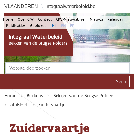
VLAANDEREN
integraalwaterbeleid.be
Home
Over CIW
Contact
CIW-Nieuwsbrief
Nieuws
Kalender
Publicaties
Geoloket
NL
EN
FR
Zoek
Geavanceerd zoeken...
Klap navi
Home
Bekkens
Bekken van de Brugse Polders
afbBPOL
Zuidervaartje
Zuidervaartje