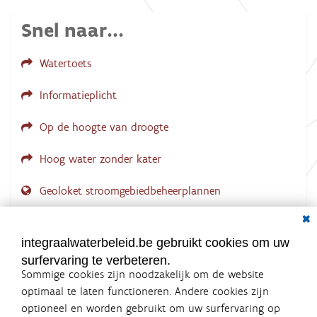
b
e
Snel naar...
e
l
d
Watertoets
i
n
g
Informatieplicht
.
.
.
Op de hoogte van droogte
Hoog water zonder kater
Geoloket stroomgebiedbeheerplannen
Dial
Documenten voor leden
LOGIN VEREIST
integraalwaterbeleid.be gebruikt cookies om uw
surfervaring te verbeteren.
Sommige cookies zijn noodzakelijk om de website
optimaal te laten functioneren. Andere cookies zijn
optioneel en worden gebruikt om uw surfervaring op