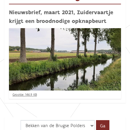
Nieuwsbrief, maart 2021, Zuidervaartje
krijgt een broodnodige opknapbeurt
K
Grootte: 146.9 KB
l
i
k
v
o
o
r