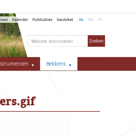
euws
Kalender
Publicaties
Geoloket
NL
EN
FR
Zoek
Geavanceerd zoeken...
nstrumenten
Bekkens
rs.gif