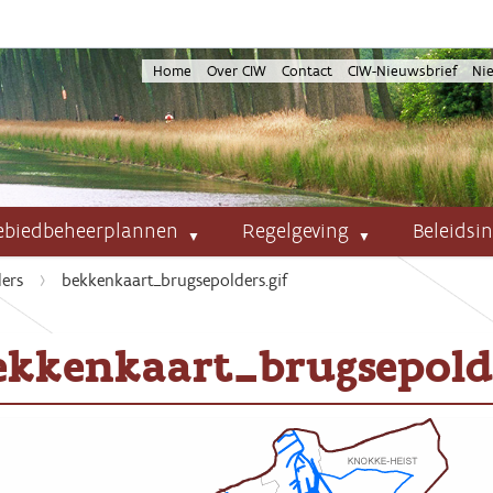
Home
Over CIW
Contact
CIW-Nieuwsbrief
Ni
ebiedbeheerplannen
Regelgeving
Beleidsi
ers
bekkenkaart_brugsepolders.gif
ekkenkaart_brugsepolde