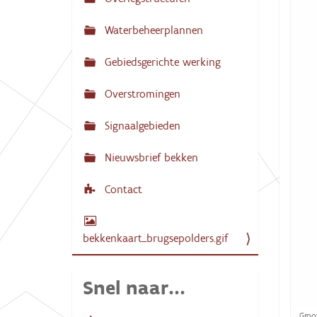
N
:
a
Waterbeheerplannen
v
Gebiedsgerichte werking
i
g
Overstromingen
a
Signaalgebieden
t
i
Nieuwsbrief bekken
e
Contact
bekkenkaart_brugsepolders.gif
Snel naar...
K
Groot