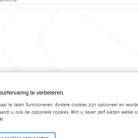
urfervaring te verbeteren.
al te laten functioneren. Andere cookies zijn optioneel en word
vaardt u ook de optionele cookies. Wilt u liever zelf kiezen welke
W.
ebsite van de Vlaamse overheid
terbeleid
en overlegplatform van de diverse beleidsdomeinen en bestuursniveaus die 