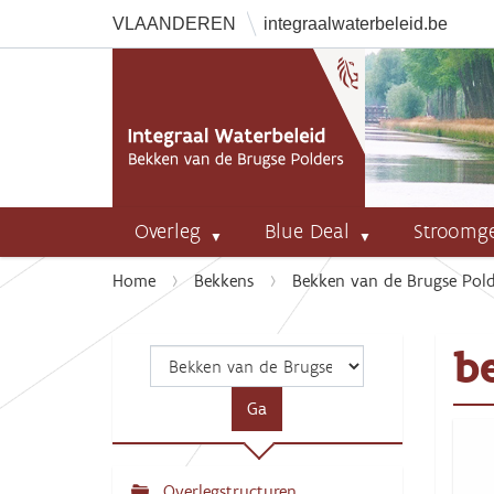
VLAANDEREN
integraalwaterbeleid.be
Overleg
Blue Deal
Stroomg
U
Home
Bekkens
Bekken van de Brugse Pold
b
e
b
n
t
h
i
e
r
Overlegstructuren