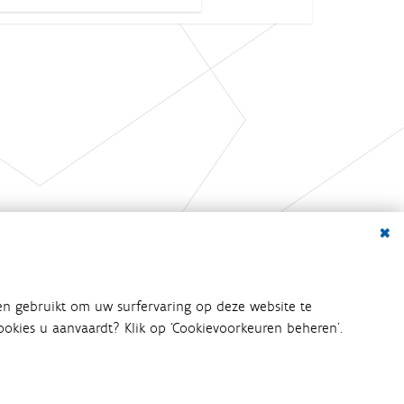
Dialo
en gebruikt om uw surfervaring op deze website te
 cookies u aanvaardt? Klik op ‘Cookievoorkeuren beheren’.
bij het waterbeleid betrokken