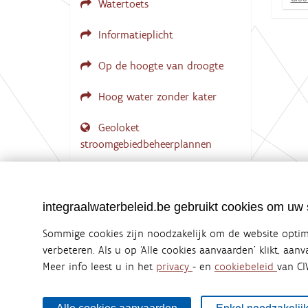
Watertoets
l
i
k
Informatieplicht
v
o
Op de hoogte van droogte
o
r
d
Hoog water zonder kater
e
v
Geoloket
o
l
stroomgebiedbeheerplannen
l
e
d
Documenten voor leden
i
LOGIN VEREIST
g
integraalwaterbeleid.be gebruikt cookies om uw s
e
w
e
Sommige cookies zijn noodzakelijk om de website optima
e
verbeteren. Als u op ‘Alle cookies aanvaarden’ klikt, aan
r
Meer info leest u in het
privacy
- en
cookiebeleid
van CI
g
Integraalwaterbeleid.be is een officiële w
a
uitgegeven door
Coördinatiecommissie Integraal Wa
v
e
De Coördinatiecommissie Integraal Waterbeleid (CIW) is e