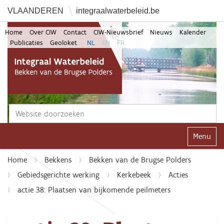
VLAANDEREN
integraalwaterbeleid.be
Home
Over CIW
Contact
CIW-Nieuwsbrief
Nieuws
Kalender
Publicaties
Geoloket
NL
EN
FR
Zoek
Geavanceerd zoeken...
Klap navi
Home
Bekkens
Bekken van de Brugse Polders
Gebiedsgerichte werking
Kerkebeek
Acties
actie 38: Plaatsen van bijkomende peilmeters