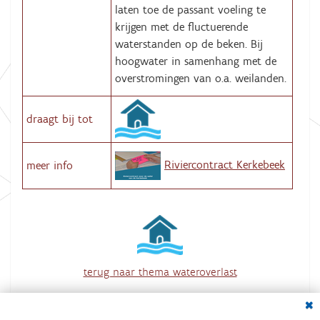
laten toe de passant voeling te
krijgen met de fluctuerende
waterstanden op de beken. Bij
hoogwater in samenhang met de
overstromingen van o.a. weilanden.
draagt bij tot
Riviercontract Kerkebeek
meer info
terug naar thema wateroverlast
overzicht van alle acties
Dial