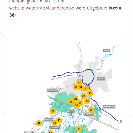
raadpleegbaar maakt via de
website waterinfo.vlaanderen.be
werd uitgebreid (
actie
38
).