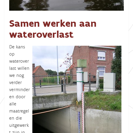
Samen werken aan
wateroverlast
De kans
op
waterover
last willen
we nog
verder
verminder
en door
alle
maatregel
en die
uitgewerk
t zijn in