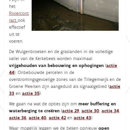
het
Riviercont
ract
ook
effectief
uit te
voeren.
De Wulgenbroeken en de graslanden in de volledige
vallei van de Kerkebeek worden maximaal
vrijgehouden van bebouwing en ophogingen
(
actie
44
). Onbebouwde percelen in de
overstromingsgevoelige zones van de Tillegemwijk en de
Groene Meersen zijn aangeduid als signaalgebied (
actie
33
en
actie 35
).
We gaan na wat de opties zijn om
meer buffering en
waterberging te creëren
(
actie 29
,
actie 30
,
actie 34
,
actie 36
,
actie 40
,
actie 42
en
actie 43
).
Waar mogelijk leggen we de beken opnieuw
open