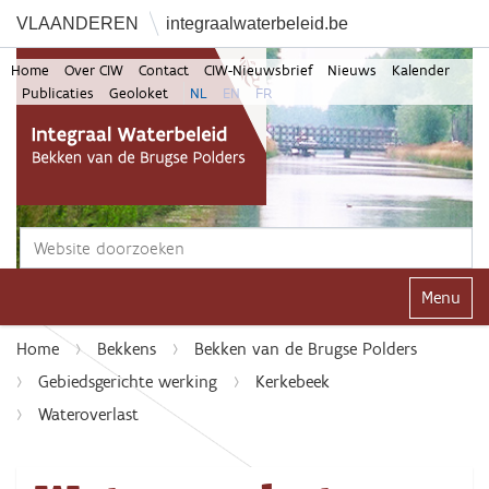
VLAANDEREN
integraalwaterbeleid.be
Home
Over CIW
Contact
CIW-Nieuwsbrief
Nieuws
Kalender
Publicaties
Geoloket
NL
EN
FR
Zoek
Geavanceerd zoeken...
Klap navi
Home
Bekkens
Bekken van de Brugse Polders
Gebiedsgerichte werking
Kerkebeek
Wateroverlast