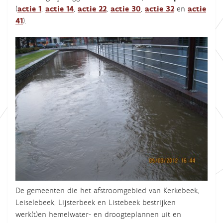
(
actie 1
,
actie 14
,
actie 22
,
actie 30
,
actie 32
en
actie
41
).
De gemeenten die het afstroomgebied van Kerkebeek,
Leiselebeek, Lijsterbeek en Listebeek bestrijken
werk(t)en hemelwater- en droogteplannen uit en