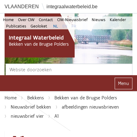
VLAANDEREN
integraalwaterbeleid.be
Home
Over CIW
Contact
CIW-Nieuwsbrief
Nieuws
Kalender
Publicaties
Geoloket
NL
EN
FR
Zoek
Geavanceerd zoeken...
Klap navi
Home
Bekkens
Bekken van de Brugse Polders
Nieuwsbrief bekken
afbeeldingen nieuwsbrieven
nieuwsbrief vier
A1