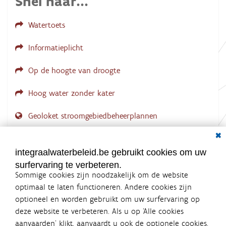
Snel naar...
i
n
g
Watertoets
.
.
.
Informatieplicht
Op de hoogte van droogte
Hoog water zonder kater
Geoloket stroomgebiedbeheerplannen
Dial
Documenten voor leden
LOGIN VEREIST
integraalwaterbeleid.be gebruikt cookies om uw
surfervaring te verbeteren.
Sommige cookies zijn noodzakelijk om de website
optimaal te laten functioneren. Andere cookies zijn
optioneel en worden gebruikt om uw surfervaring op
Integraalwaterbeleid.be is een
deze website te verbeteren. Als u op ‘Alle cookies
officiële website van de Vlaamse
aanvaarden’ klikt, aanvaardt u ook de optionele cookies.