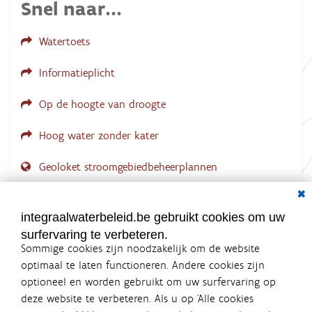
Snel naar...
i
n
g
Watertoets
.
.
.
Informatieplicht
Op de hoogte van droogte
Hoog water zonder kater
Geoloket stroomgebiedbeheerplannen
Dial
Documenten voor leden
LOGIN VEREIST
integraalwaterbeleid.be gebruikt cookies om uw
surfervaring te verbeteren.
Sommige cookies zijn noodzakelijk om de website
optimaal te laten functioneren. Andere cookies zijn
optioneel en worden gebruikt om uw surfervaring op
Integraalwaterbeleid.be is een
deze website te verbeteren. Als u op ‘Alle cookies
officiële website van de Vlaamse