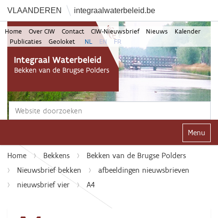
VLAANDEREN
integraalwaterbeleid.be
Home
Over CIW
Contact
CIW-Nieuwsbrief
Nieuws
Kalender
Publicaties
Geoloket
NL
EN
FR
Zoek
Geavanceerd zoeken...
Klap navi
Home
Bekkens
Bekken van de Brugse Polders
Nieuwsbrief bekken
afbeeldingen nieuwsbrieven
nieuwsbrief vier
A4