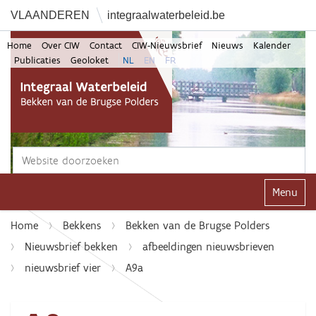
VLAANDEREN
integraalwaterbeleid.be
Home
Over CIW
Contact
CIW-Nieuwsbrief
Nieuws
Kalender
Publicaties
Geoloket
NL
EN
FR
Zoek
Geavanceerd zoeken...
Klap navi
Home
Bekkens
Bekken van de Brugse Polders
Nieuwsbrief bekken
afbeeldingen nieuwsbrieven
nieuwsbrief vier
A9a