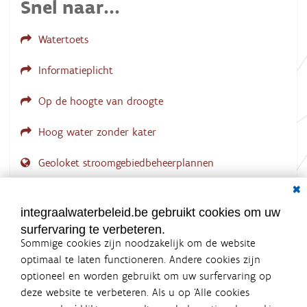
Snel naar...
i
n
g
Watertoets
.
.
.
Informatieplicht
Op de hoogte van droogte
Hoog water zonder kater
Geoloket stroomgebiedbeheerplannen
Dial
Documenten voor leden
LOGIN VEREIST
integraalwaterbeleid.be gebruikt cookies om uw
surfervaring te verbeteren.
Sommige cookies zijn noodzakelijk om de website
optimaal te laten functioneren. Andere cookies zijn
optioneel en worden gebruikt om uw surfervaring op
Integraalwaterbeleid.be is een
deze website te verbeteren. Als u op ‘Alle cookies
officiële website van de Vlaamse