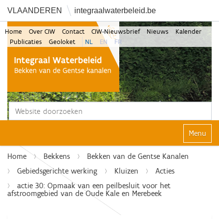
VLAANDEREN
integraalwaterbeleid.be
Home
Over CIW
Contact
CIW-Nieuwsbrief
Nieuws
Kalender
Publicaties
Geoloket
NL
EN
FR
Zoek
Geavanceerd zoeken...
Klap navi
Home
Bekkens
Bekken van de Gentse Kanalen
Gebiedsgerichte werking
Kluizen
Acties
actie 30: Opmaak van een peilbesluit voor het
afstroomgebied van de Oude Kale en Merebeek