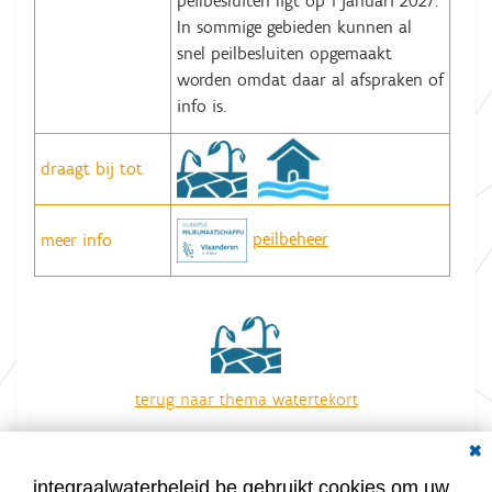
peilbesluiten ligt op 1 januari 2027.
In sommige gebieden kunnen al
snel peilbesluiten opgemaakt
worden omdat daar al afspraken of
info is.
draagt bij tot
peilbeheer
meer info
terug naar thema watertekort
overzicht van alle acties
Dial
integraalwaterbeleid.be gebruikt cookies om uw