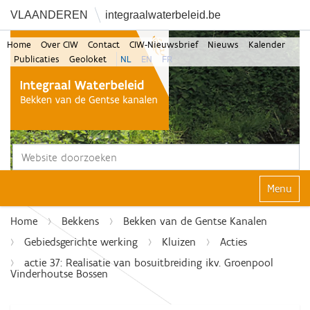
VLAANDEREN
integraalwaterbeleid.be
Home
Over CIW
Contact
CIW-Nieuwsbrief
Nieuws
Kalender
Publicaties
Geoloket
NL
EN
FR
Zoek
Geavanceerd zoeken...
Klap navi
Home
Bekkens
Bekken van de Gentse Kanalen
Gebiedsgerichte werking
Kluizen
Acties
actie 37: Realisatie van bosuitbreiding ikv. Groenpool
Vinderhoutse Bossen