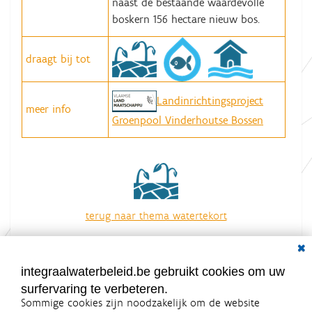
naast de bestaande waardevolle
boskern 156 hectare nieuw bos.
draagt bij tot
Landinrichtingsproject
meer info
Groenpool Vinderhoutse Bossen
terug naar thema watertekort
overzicht van alle acties
Dial
integraalwaterbeleid.be gebruikt cookies om uw
surfervaring te verbeteren.
Sommige cookies zijn noodzakelijk om de website