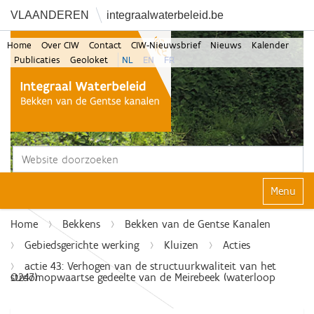
VLAANDEREN
integraalwaterbeleid.be
Home
Over CIW
Contact
CIW-Nieuwsbrief
Nieuws
Kalender
Publicaties
Geoloket
NL
EN
FR
Zoek
Geavanceerd zoeken...
Klap navi
Home
Bekkens
Bekken van de Gentse Kanalen
Gebiedsgerichte werking
Kluizen
Acties
actie 43: Verhogen van de structuurkwaliteit van het
stroomopwaartse gedeelte van de Meirebeek (waterloop O247)