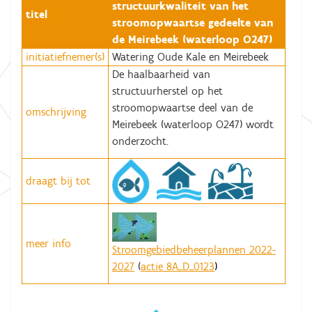
structuurkwaliteit van het
titel
stroomopwaartse gedeelte van
de Meirebeek (waterloop O247)
initiatiefnemer(s)
Watering Oude Kale en Meirebeek
De haalbaarheid van
structuurherstel op het
stroomopwaartse deel van de
omschrijving
Meirebeek (waterloop O247) wordt
onderzocht.
draagt bij tot
meer info
Stroomgebiedbeheerplannen 2022-
2027
(
actie 8A_D_0123
)