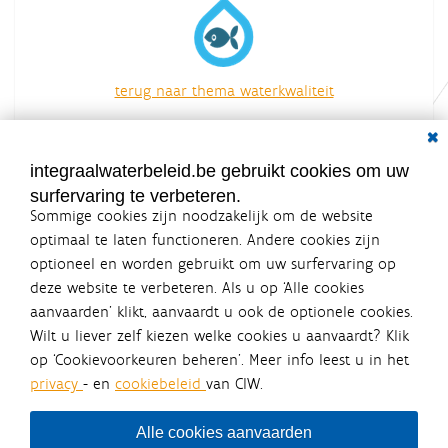
terug naar thema waterkwaliteit
overzicht van alle acties
Dial
integraalwaterbeleid.be gebruikt cookies om uw
surfervaring te verbeteren.
Sommige cookies zijn noodzakelijk om de website
optimaal te laten functioneren. Andere cookies zijn
optioneel en worden gebruikt om uw surfervaring op
Integraalwaterbeleid.be is een
deze website te verbeteren. Als u op ‘Alle cookies
officiële website van de Vlaamse
aanvaarden’ klikt, aanvaardt u ook de optionele cookies.
overheid
Wilt u liever zelf kiezen welke cookies u aanvaardt? Klik
uitgegeven door
Coördinatiecommissie Integraal
op ‘Cookievoorkeuren beheren’. Meer info leest u in het
Waterbeleid
privacy
- en
cookiebeleid
van CIW.
De Coördinatiecommissie Integraal Waterbeleid (CIW) is een
overlegplatform van de diverse beleidsdomeinen en
bestuursniveaus die bij het waterbeleid betrokken zijn. Ook
Alle cookies aanvaarden
waterbedrijven nemen deel aan het overleg. Deze