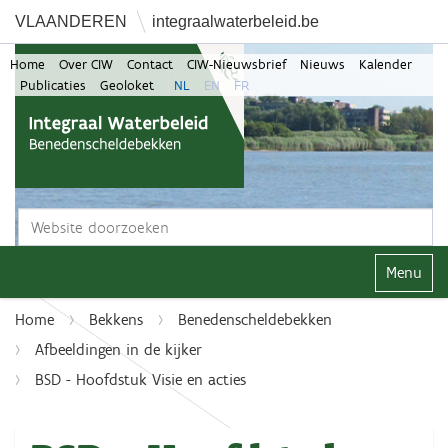
VLAANDEREN
integraalwaterbeleid.be
Home
Over CIW
Contact
CIW-Nieuwsbrief
Nieuws
Kalender
Publicaties
Geoloket
NL
EN
FR
Zoek
Geavanceerd zoeken...
Klap navi
Home
Bekkens
Benedenscheldebekken
Afbeeldingen in de kijker
BSD - Hoofdstuk Visie en acties