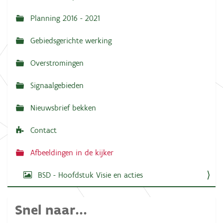
e
v
d
Planning 2016 - 2021
i
i
g
g
e
Gebiedsgerichte werking
w
a
e
e
Overstromingen
t
r
g
i
Signaalgebieden
a
e
v
e
Nieuwsbrief bekken
v
a
n
Contact
d
e
Afbeeldingen in de kijker
a
f
b
BSD - Hoofdstuk Visie en acties
e
e
l
d
Snel naar...
i
n