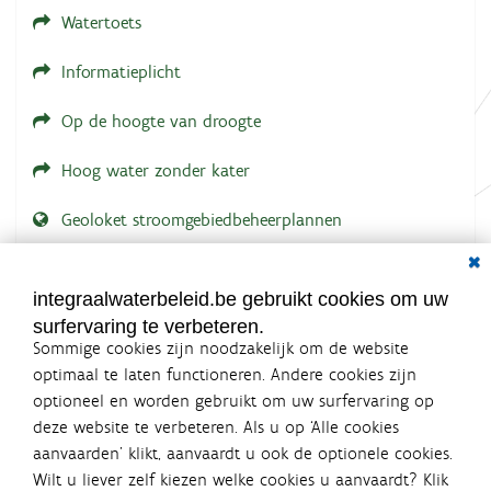
g
Watertoets
.
.
.
Informatieplicht
Op de hoogte van droogte
Hoog water zonder kater
Geoloket stroomgebiedbeheerplannen
Dial
Documenten voor leden
LOGIN VEREIST
integraalwaterbeleid.be gebruikt cookies om uw
surfervaring te verbeteren.
Sommige cookies zijn noodzakelijk om de website
optimaal te laten functioneren. Andere cookies zijn
optioneel en worden gebruikt om uw surfervaring op
Integraalwaterbeleid.be is een
deze website te verbeteren. Als u op ‘Alle cookies
officiële website van de Vlaamse
aanvaarden’ klikt, aanvaardt u ook de optionele cookies.
overheid
Wilt u liever zelf kiezen welke cookies u aanvaardt? Klik
uitgegeven door
Coördinatiecommissie Integraal