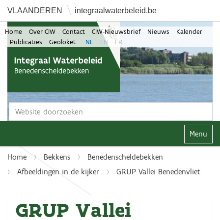
VLAANDEREN
integraalwaterbeleid.be
Home
Over CIW
Contact
CIW-Nieuwsbrief
Nieuws
Kalender
Publicaties
Geoloket
NL
EN
FR
Zoek
Geavanceerd zoeken...
Klap navi
Home
Bekkens
Benedenscheldebekken
Afbeeldingen in de kijker
GRUP Vallei Benedenvliet
GRUP Vallei