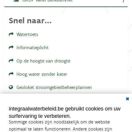
e
e
l
d
Snel naar...
i
n
g
Watertoets
.
.
.
Informatieplicht
Op de hoogte van droogte
Hoog water zonder kater
Geoloket stroomgebiedbeheerplannen
Dial
Documenten voor leden
LOGIN VEREIST
integraalwaterbeleid.be gebruikt cookies om uw
surfervaring te verbeteren.
Sommige cookies zijn noodzakelijk om de website
optimaal te laten functioneren. Andere cookies zijn