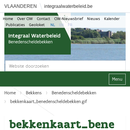
VLAANDEREN
integraalwaterbeleid.be
Home
Over CIW
Contact
CIW-Nieuwsbrief
Nieuws
Kalender
Publicaties
Geoloket
NL
EN
FR
Zoek
Geavanceerd zoeken...
Klap navi
Home
Bekkens
Benedenscheldebekken
bekkenkaart_benedenscheldebekken.gif
bekkenkaart_bene