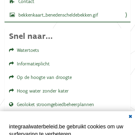
Contact
d
e
bekkenkaart_benedenscheldebekken.gif
a
f
b
e
Snel naar...
e
l
d
Watertoets
i
n
g
Informatieplicht
.
.
.
Op de hoogte van droogte
Hoog water zonder kater
Geoloket stroomgebiedbeheerplannen
Dial
Documenten voor leden
LOGIN VEREIST
integraalwaterbeleid.be gebruikt cookies om uw
surfervaring te verbeteren.