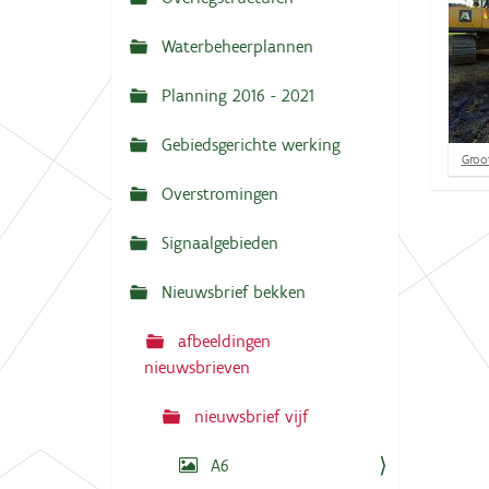
N
:
a
Waterbeheerplannen
v
Planning 2016 - 2021
i
g
Gebiedsgerichte werking
K
Groot
a
l
Overstromingen
t
i
k
i
v
Signaalgebieden
o
e
o
r
Nieuwsbrief bekken
d
e
afbeeldingen
v
o
nieuwsbrieven
l
l
nieuwsbrief vijf
e
d
i
A6
g