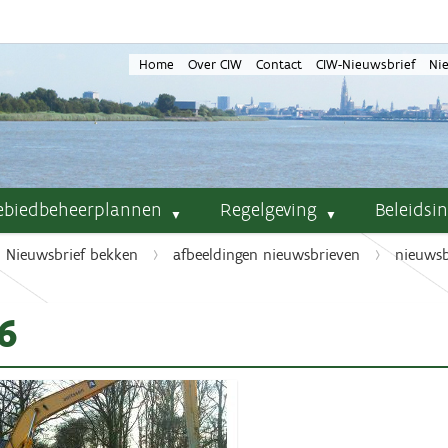
Home
Over CIW
Contact
CIW-Nieuwsbrief
Ni
ebiedbeheerplannen
Regelgeving
Beleidsi
Nieuwsbrief bekken
afbeeldingen nieuwsbrieven
nieuwsbr
6