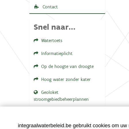
e
w
Contact
e
e
r
Snel naar...
g
a
v
Watertoets
e
v
a
Informatieplicht
n
d
e
Op de hoogte van droogte
a
f
Hoog water zonder kater
b
e
e
Geoloket
l
stroomgebiedbeheerplannen
d
i
n
Documenten voor leden
g
.
LOGIN VEREIST
.
integraalwaterbeleid.be gebruikt cookies om uw s
.