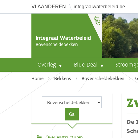
VLAANDEREN
integraalwaterbeleid.be
Overleg
Blue Deal
Stroomg
U
Home
Bekkens
Bovenscheldebekken
G
b
e
Z
n
t
h
De 
i
e
Sch
r
Overlegstructuren