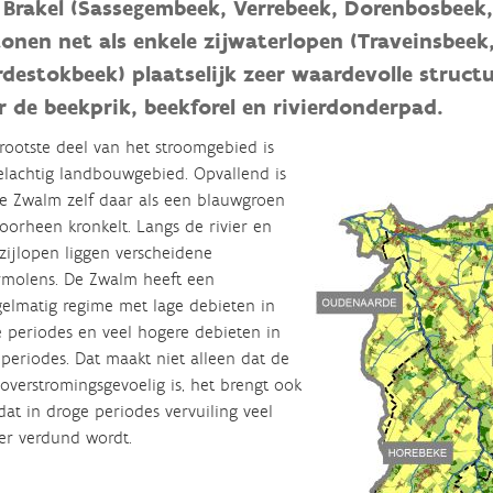
 Brakel (Sassegembeek, Verrebeek, Dorenbosbeek,
tonen net als enkele zijwaterlopen (Traveinsbee
rdestokbeek) plaatselijk zeer waardevolle struc
 de beekprik, beekforel en rivierdonderpad.
rootste deel van het stroomgebied is
lachtig landbouwgebied. Opvallend is
e Zwalm zelf daar als een blauwgroen
doorheen kronkelt. Langs de rivier en
zijlopen liggen verscheidene
molens. De Zwalm heeft een
elmatig regime met lage debieten in
 periodes en veel hogere debieten in
periodes. Dat maakt niet alleen dat de
overstromingsgevoelig is, het brengt ook
at in droge periodes vervuiling veel
r verdund wordt.