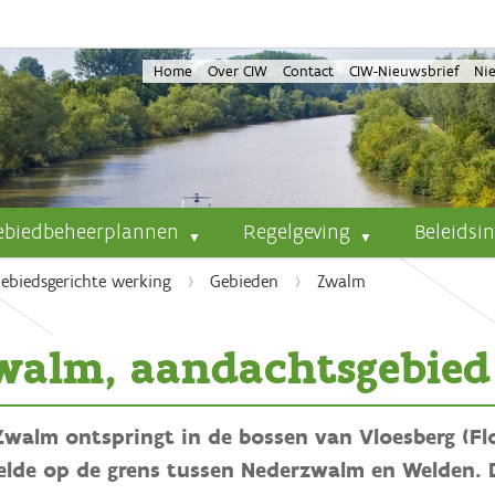
Home
Over CIW
Contact
CIW-Nieuwsbrief
Ni
ebiedbeheerplannen
Regelgeving
Beleidsi
ebiedsgerichte werking
Gebieden
Zwalm
walm, aandachtsgebied
Zwalm ontspringt in de bossen van Vloesberg (Fl
elde op de grens tussen Nederzwalm en Welden.