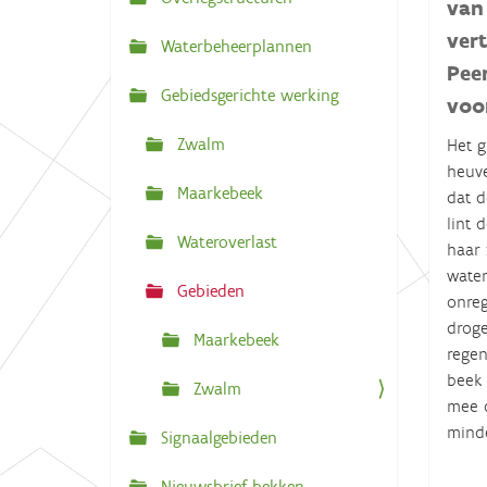
N
van
:
a
ver
Waterbeheerplannen
v
Pee
Gebiedsgerichte werking
i
voor
g
Zwalm
Het g
a
heuve
Maarkebeek
t
dat d
lint 
i
Wateroverlast
haar 
e
water
Gebieden
onreg
droge
Maarkebeek
regen
beek 
Zwalm
mee d
minde
Signaalgebieden
Nieuwsbrief bekken