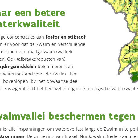
ar een betere
terkwaliteit
ge concentraties aan
fosfor en stikstof
n er voor dat de Zwalm en verschillende
terlopen een matige waterkwaliteit
n. Ook (afbraakproducten van)
rijdingsmiddelen
belemmeren een
e watertoestand voor de Zwalm. Een
l bovenlopen (bv. het opwaartse deel
e Sassegembeek) hebben wel een goede biologische waterkwalitei
almvallei beschermen tegen
ks alle inspanningen om wateroverlast langs de Zwalm in te perk
stromingen
. De omgeving van Brakel, Munkzwalm, Nederzwalm e