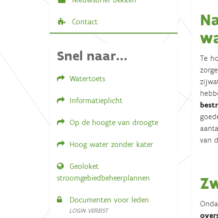
Na
Contact
wa
Snel naar...
Te ho
zorge
Watertoets
zijwa
hebbe
Informatieplicht
best
goed
Op de hoogte van droogte
aanta
van d
Hoog water zonder kater
Geoloket
Zw
stroomgebiedbeheerplannen
Documenten voor leden
Ondan
LOGIN VEREIST
over