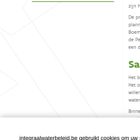
zijn 
De pr
plann
Boemb
de Pe
een d
Sa
Het b
Het o
wille
water
Binne
worde
integraalwaterbeleid.be gebruikt cookies om uw s