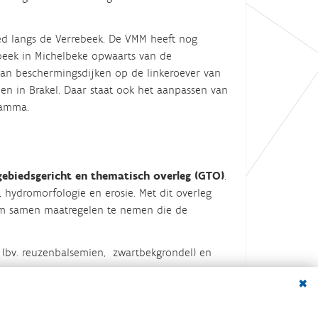
ed langs de Verrebeek. De VMM heeft nog
eek in Michelbeke opwaarts van de
n bescher­mingsdijken op de linkeroever van
n in Brakel. Daar staat ook het aanpassen van
ramma.
gebiedsgericht en thematisch overleg
(GTO)
.
n, hydromorfologie en erosie. Met dit overleg
 om samen maatregelen te nemen die de
n (bv. reuzenbalsemien, zwartbekgrondel) en
soorten.
Dialo