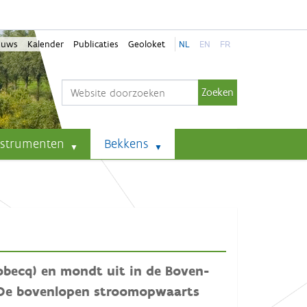
euws
Kalender
Publicaties
Geoloket
NL
EN
FR
Zoek
Geavanceerd zoeken...
nstrumenten
Bekkens
obecq) en mondt uit in de Boven-
 De bovenlopen stroomopwaarts