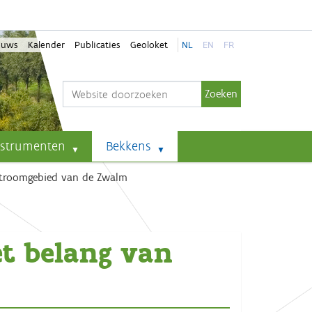
euws
Kalender
Publicaties
Geoloket
NL
EN
FR
Zoek
Geavanceerd zoeken...
nstrumenten
Bekkens
 stroomgebied van de Zwalm
et belang van