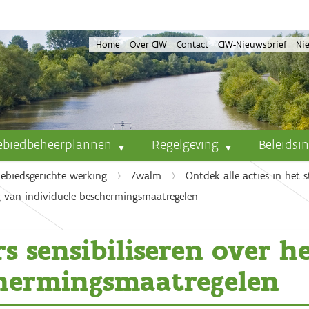
Home
Over CIW
Contact
CIW-Nieuwsbrief
Ni
ebiedbeheerplannen
Regelgeving
Beleidsi
ebiedsgerichte werking
Zwalm
Ontdek alle acties in het
ng van individuele beschermingsmaatregelen
s sensibiliseren over h
chermingsmaatregelen