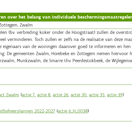
eren over het belang van individuele beschermingsmaatregele
Zottegem, Zwalm
elen (bv. verbreding koker onder de Hoogstraat) zullen de overstr
l verminderen. Toch zullen er zelfs na de realisatie van deze maatr
 eigenaars van de woningen daarover goed te informeren en hen t
ng. De gemeenten Zwalm, Horebeke en Zottegem nemen hiervoor het 
rzwalm, Munkzwalm, de Smarre thv Peerdestokbeek, de Wijlegems
act Zwalm
(
actie 7
,
actie 8
,
actie 26
,
actie 30
,
actie 35
,
actie 39
)
edbeheerplannen 2022-2027
(
actie 6_H_0038
)