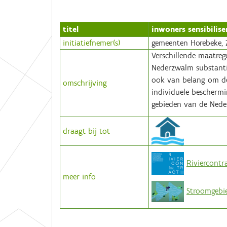
:
titel
inwoners sensibilis
initiatiefnemer(s)
gemeenten Horebeke, 
Verschillende maatreg
Nederzwalm substantiee
ook van belang om de
omschrijving
individuele beschermi
gebieden van de Nede
draagt bij tot
Riviercontr
meer info
Stroomgebi