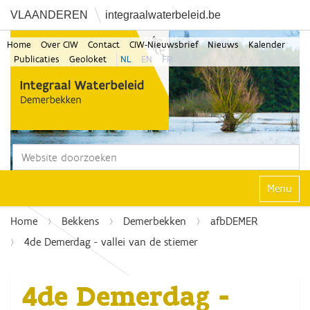
VLAANDEREN
integraalwaterbeleid.be
Home
Over CIW
Contact
CIW-Nieuwsbrief
Nieuws
Kalender
Publicaties
Geoloket
NL
EN
FR
Zoek
Geavanceerd zoeken...
Klap navi
Home
Bekkens
Demerbekken
afbDEMER
4de Demerdag - vallei van de stiemer
4de Demerdag -