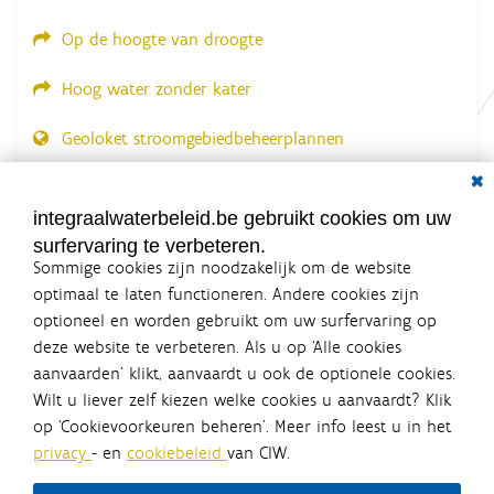
.
.
Op de hoogte van droogte
Hoog water zonder kater
Geoloket stroomgebiedbeheerplannen
Dial
Documenten voor leden
LOGIN VEREIST
integraalwaterbeleid.be gebruikt cookies om uw
surfervaring te verbeteren.
Sommige cookies zijn noodzakelijk om de website
optimaal te laten functioneren. Andere cookies zijn
optioneel en worden gebruikt om uw surfervaring op
Integraalwaterbeleid.be is een
deze website te verbeteren. Als u op ‘Alle cookies
officiële website van de Vlaamse
aanvaarden’ klikt, aanvaardt u ook de optionele cookies.
overheid
Wilt u liever zelf kiezen welke cookies u aanvaardt? Klik
uitgegeven door
Coördinatiecommissie Integraal
op ‘Cookievoorkeuren beheren’. Meer info leest u in het
Waterbeleid
privacy
- en
cookiebeleid
van CIW.
De Coördinatiecommissie Integraal Waterbeleid (CIW) is een
overlegplatform van de diverse beleidsdomeinen en