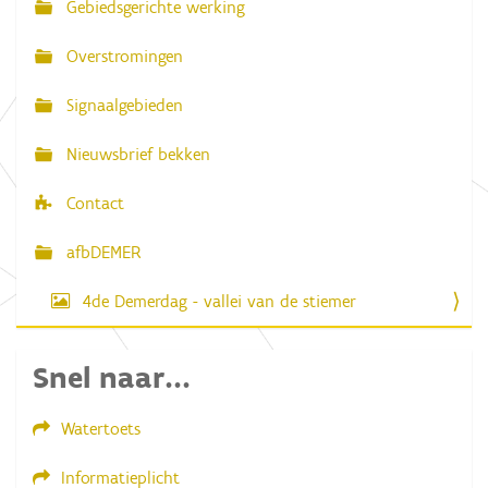
Gebiedsgerichte werking
i
i
g
g
e
Overstromingen
w
a
e
e
Signaalgebieden
t
r
g
i
Nieuwsbrief bekken
a
e
v
e
Contact
v
a
n
afbDEMER
d
e
4de Demerdag - vallei van de stiemer
a
f
b
e
Snel naar...
e
l
d
Watertoets
i
n
g
Informatieplicht
.