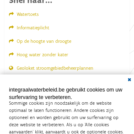
l
d
Watertoets
i
n
g
Informatieplicht
.
.
.
Op de hoogte van droogte
Hoog water zonder kater
Geoloket stroomgebiedbeheerplannen
Dial
Documenten voor leden
LOGIN VEREIST
integraalwaterbeleid.be gebruikt cookies om uw
surfervaring te verbeteren.
Sommige cookies zijn noodzakelijk om de website
optimaal te laten functioneren. Andere cookies zijn
optioneel en worden gebruikt om uw surfervaring op
Integraalwaterbeleid.be is een
deze website te verbeteren. Als u op ‘Alle cookies
officiële website van de Vlaamse
aanvaarden’ klikt, aanvaardt u ook de optionele cookies.