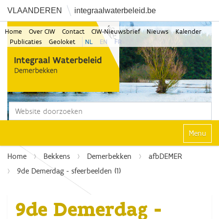
VLAANDEREN
integraalwaterbeleid.be
Home
Over CIW
Contact
CIW-Nieuwsbrief
Nieuws
Kalender
Publicaties
Geoloket
NL
EN
FR
Zoek
Geavanceerd zoeken...
Klap navi
Home
Bekkens
Demerbekken
afbDEMER
9de Demerdag - sfeerbeelden (1)
9de Demerdag -