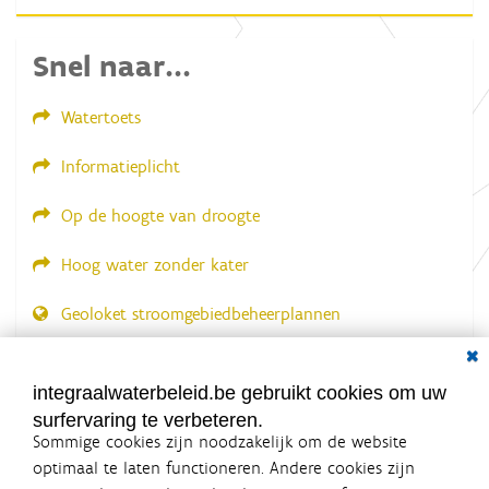
f
b
e
Snel naar...
e
l
d
Watertoets
i
n
g
Informatieplicht
.
.
.
Op de hoogte van droogte
Hoog water zonder kater
Geoloket stroomgebiedbeheerplannen
Dial
Documenten voor leden
LOGIN VEREIST
integraalwaterbeleid.be gebruikt cookies om uw
surfervaring te verbeteren.
Sommige cookies zijn noodzakelijk om de website
optimaal te laten functioneren. Andere cookies zijn