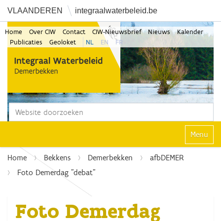
VLAANDEREN
integraalwaterbeleid.be
Home
Over CIW
Contact
CIW-Nieuwsbrief
Nieuws
Kalender
Publicaties
Geoloket
NL
EN
FR
Zoek
Geavanceerd zoeken...
Klap navi
Home
Bekkens
Demerbekken
afbDEMER
Foto Demerdag "debat"
Foto Demerdag