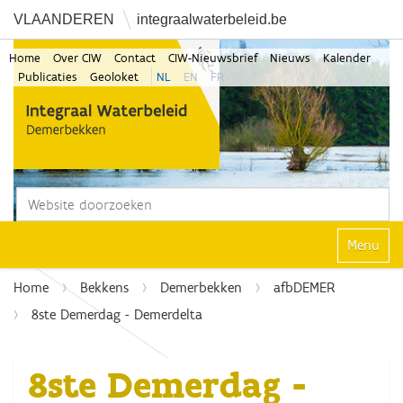
VLAANDEREN
integraalwaterbeleid.be
Home
Over CIW
Contact
CIW-Nieuwsbrief
Nieuws
Kalender
Publicaties
Geoloket
NL
EN
FR
Zoek
Geavanceerd zoeken...
Klap navi
Home
Bekkens
Demerbekken
afbDEMER
8ste Demerdag - Demerdelta
8ste Demerdag -