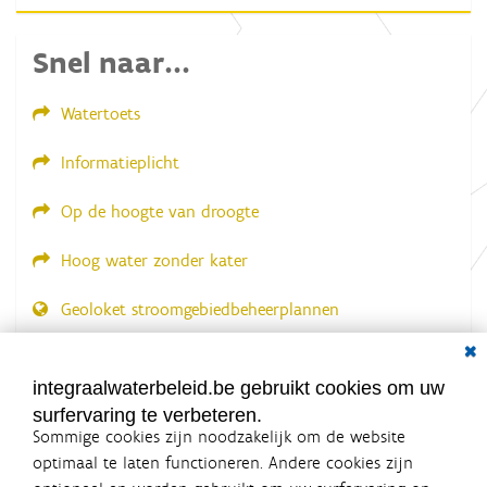
f
b
e
Snel naar...
e
l
d
Watertoets
i
n
g
Informatieplicht
.
.
.
Op de hoogte van droogte
Hoog water zonder kater
Geoloket stroomgebiedbeheerplannen
Dial
Documenten voor leden
LOGIN VEREIST
integraalwaterbeleid.be gebruikt cookies om uw
surfervaring te verbeteren.
Sommige cookies zijn noodzakelijk om de website
optimaal te laten functioneren. Andere cookies zijn