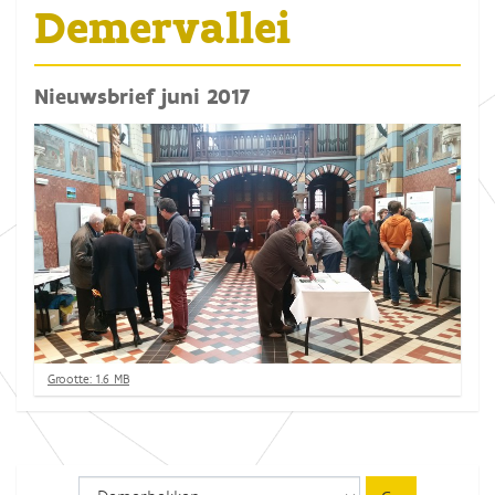
Demervallei
Nieuwsbrief juni 2017
K
Grootte: 1.6 MB
l
i
k
v
o
o