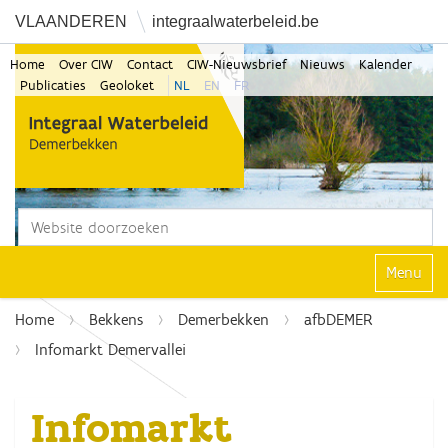
VLAANDEREN
integraalwaterbeleid.be
Home
Over CIW
Contact
CIW-Nieuwsbrief
Nieuws
Kalender
Publicaties
Geoloket
NL
EN
FR
Zoek
Geavanceerd zoeken...
Klap navi
Home
Bekkens
Demerbekken
afbDEMER
Infomarkt Demervallei
Infomarkt