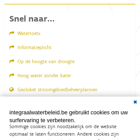
f
b
e
Snel naar...
e
l
d
Watertoets
i
n
g
Informatieplicht
.
.
.
Op de hoogte van droogte
Hoog water zonder kater
Geoloket stroomgebiedbeheerplannen
Dial
Documenten voor leden
LOGIN VEREIST
integraalwaterbeleid.be gebruikt cookies om uw
surfervaring te verbeteren.
Sommige cookies zijn noodzakelijk om de website
optimaal te laten functioneren. Andere cookies zijn