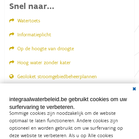
e
Snel naar...
e
l
d
Watertoets
i
n
g
Informatieplicht
.
.
.
Op de hoogte van droogte
Hoog water zonder kater
Geoloket stroomgebiedbeheerplannen
Dial
Documenten voor leden
LOGIN VEREIST
integraalwaterbeleid.be gebruikt cookies om uw
surfervaring te verbeteren.
Sommige cookies zijn noodzakelijk om de website
optimaal te laten functioneren. Andere cookies zijn
optioneel en worden gebruikt om uw surfervaring op
Integraalwaterbeleid.be is een
deze website te verbeteren. Als u op ‘Alle cookies