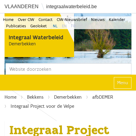
VLAANDEREN
integraalwaterbeleid.be
Home
Over CIW
Contact
CIW-Nieuwsbrief
Nieuws
Kalender
Publicaties
Geoloket
NL
EN
FR
Zoek
Geavanceerd zoeken...
Klap navi
Home
Bekkens
Demerbekken
afbDEMER
Integraal Project voor de Velpe
Integraal Project