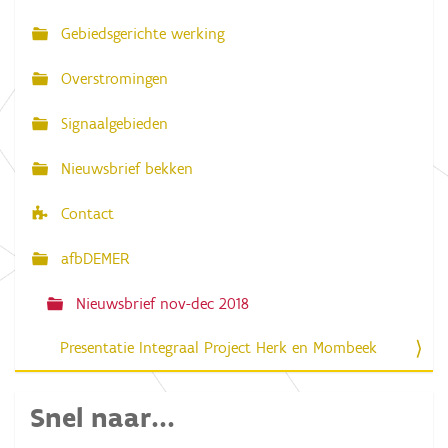
v
Gebiedsgerichte werking
i
g
Overstromingen
a
Signaalgebieden
t
i
Nieuwsbrief bekken
e
Contact
afbDEMER
Nieuwsbrief nov-dec 2018
Presentatie Integraal Project Herk en Mombeek
Snel naar...