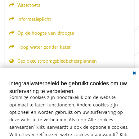
Watertoets
Informatieplicht
Op de hoogte van droogte
Hoog water zonder kater
Geoloket stroomgebiedbeheerplannen
Dial
Documenten voor leden
LOGIN VEREIST
integraalwaterbeleid.be gebruikt cookies om uw
surfervaring te verbeteren.
Sommige cookies zijn noodzakelijk om de website
optimaal te laten functioneren. Andere cookies zijn
optioneel en worden gebruikt om uw surfervaring op
Integraalwaterbeleid.be is een
deze website te verbeteren. Als u op ‘Alle cookies
officiële website van de Vlaamse
aanvaarden’ klikt, aanvaardt u ook de optionele cookies.
overheid
Wilt u liever zelf kiezen welke cookies u aanvaardt? Klik
uitgegeven door
Coördinatiecommissie Integraal