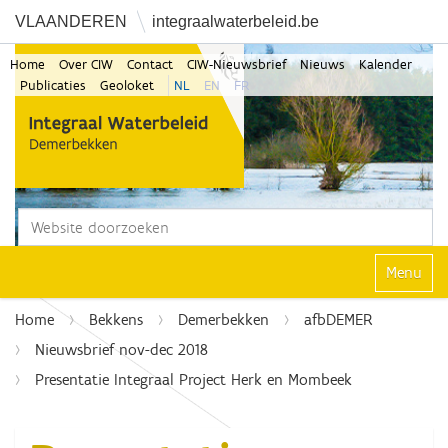
VLAANDEREN
integraalwaterbeleid.be
Home
Over CIW
Contact
CIW-Nieuwsbrief
Nieuws
Kalender
Publicaties
Geoloket
NL
EN
FR
Zoek
Geavanceerd zoeken...
Klap navi
Home
Bekkens
Demerbekken
afbDEMER
Nieuwsbrief nov-dec 2018
Presentatie Integraal Project Herk en Mombeek