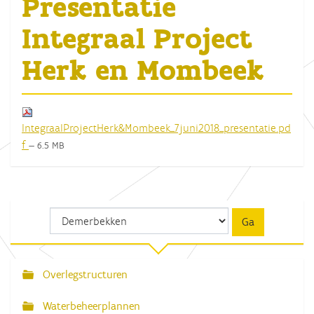
Presentatie
Integraal Project
Herk en Mombeek
IntegraalProjectHerk&Mombeek_7juni2018_presentatie.pd
f
— 6.5 MB
Overlegstructuren
N
a
Waterbeheerplannen