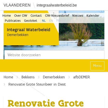
VLAANDEREN
integraalwaterbeleid.be
Home
Over CIW
Contact
CIW-Nieuwsbrief
Nieuws
Kalender
Publicaties
Geoloket
NL
EN
FR
Zoek
Geavanceerd zoeken...
Klap navi
Home
Bekkens
Demerbekken
afbDEMER
Renovatie Grote Steunbeer in Diest
Renovatie Grote