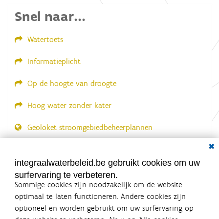
e
Snel naar...
e
l
d
Watertoets
i
n
g
Informatieplicht
.
.
.
Op de hoogte van droogte
Hoog water zonder kater
Geoloket stroomgebiedbeheerplannen
Dial
Documenten voor leden
LOGIN VEREIST
integraalwaterbeleid.be gebruikt cookies om uw
surfervaring te verbeteren.
Sommige cookies zijn noodzakelijk om de website
optimaal te laten functioneren. Andere cookies zijn
optioneel en worden gebruikt om uw surfervaring op
Integraalwaterbeleid.be is een