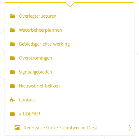
d
e
v
Overlegstructuren
N
o
l
a
l
Waterbeheerplannen
e
v
d
Gebiedsgerichte werking
i
i
g
g
e
Overstromingen
w
a
e
e
Signaalgebieden
t
r
g
i
Nieuwsbrief bekken
a
e
v
e
Contact
v
a
n
afbDEMER
d
e
Renovatie Grote Steunbeer in Diest
a
f
b