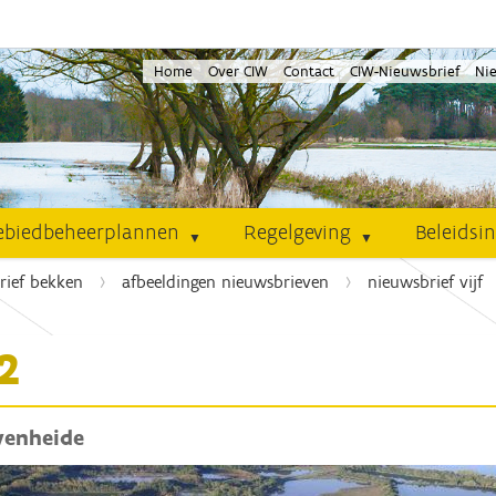
Home
Over CIW
Contact
CIW-Nieuwsbrief
Ni
ebiedbeheerplannen
Regelgeving
Beleidsi
rief bekken
afbeeldingen nieuwsbrieven
nieuwsbrief vijf
2
venheide