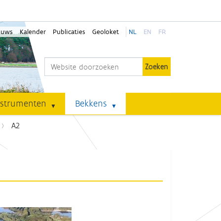
euws
Kalender
Publicaties
Geoloket
NL
EN
FR
Zoek
Geavanceerd zoeken...
nstrumenten
Bekkens
A2