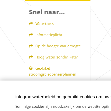
e
w
Snel naar...
e
e
r
Watertoets
g
a
v
Informatieplicht
e
v
Op de hoogte van droogte
a
n
d
Hoog water zonder kater
e
a
f
Geoloket
b
stroomgebiedbeheerplannen
e
e
l
Documenten voor leden
d
LOGIN VEREIST
i
n
integraalwaterbeleid.be gebruikt cookies om uw s
g
.
Sommige cookies zijn noodzakelijk om de website optima
.