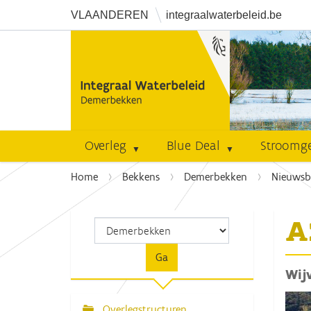
VLAANDEREN
integraalwaterbeleid.be
Overleg
Blue Deal
Stroomg
U
Home
Bekkens
Demerbekken
Nieuwsb
b
e
A
n
t
h
Wij
i
e
r
Overlegstructuren