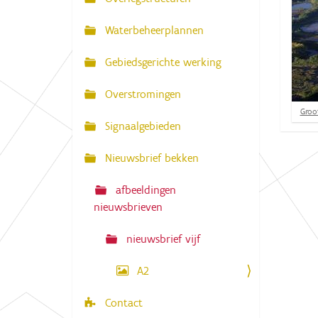
N
:
a
Waterbeheerplannen
v
Gebiedsgerichte werking
i
g
Overstromingen
a
K
Groot
l
Signaalgebieden
t
i
k
i
Nieuwsbrief bekken
v
e
o
o
afbeeldingen
r
nieuwsbrieven
d
e
v
nieuwsbrief vijf
o
l
l
A2
e
d
Contact
i
g