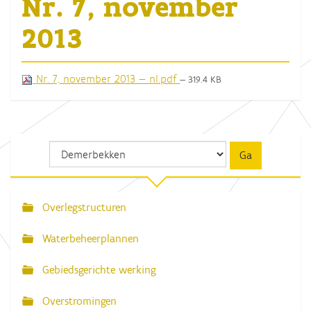
Nr. 7, november
2013
Nr. 7, november 2013 — nl.pdf
— 319.4 KB
Overlegstructuren
N
a
Waterbeheerplannen
v
Gebiedsgerichte werking
i
g
Overstromingen