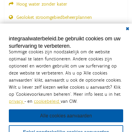
Hoog water zonder kater
Geoloket stroomgebiedbeheerplannen
Dial
Documenten voor leden
LOGIN VEREIST
integraalwaterbeleid.be gebruikt cookies om uw
surfervaring te verbeteren.
Sommige cookies zijn noodzakelijk om de website
optimaal te laten functioneren. Andere cookies zijn
optioneel en worden gebruikt om uw surfervaring op
Integraalwaterbeleid.be is een
deze website te verbeteren. Als u op ‘Alle cookies
officiële website van de Vlaamse
aanvaarden’ klikt, aanvaardt u ook de optionele cookies.
overheid
Wilt u liever zelf kiezen welke cookies u aanvaardt? Klik
uitgegeven door
Coördinatiecommissie Integraal
op ‘Cookievoorkeuren beheren’. Meer info leest u in het
Waterbeleid
privacy
- en
cookiebeleid
van CIW.
De Coördinatiecommissie Integraal Waterbeleid (CIW) is een
overlegplatform van de diverse beleidsdomeinen en
bestuursniveaus die bij het waterbeleid betrokken zijn. Ook
Alle cookies aanvaarden
waterbedrijven nemen deel aan het overleg. Deze
samenwerking zorgt voor een gecoördineerde en
geïntegreerde aanpak van het waterbeleid en waterbeheer