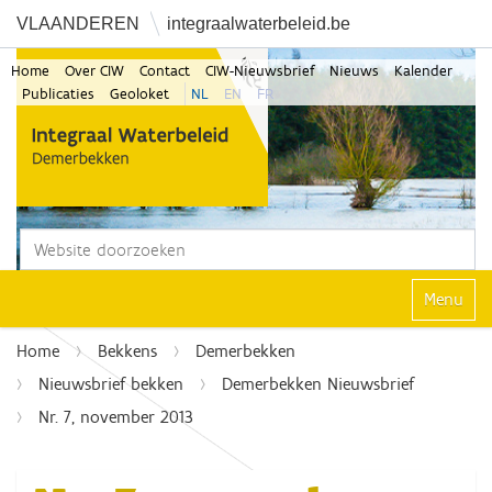
VLAANDEREN
integraalwaterbeleid.be
Home
Over CIW
Contact
CIW-Nieuwsbrief
Nieuws
Kalender
Publicaties
Geoloket
NL
EN
FR
Zoek
Geavanceerd zoeken...
Klap navi
Home
Bekkens
Demerbekken
Nieuwsbrief bekken
Demerbekken Nieuwsbrief
Nr. 7, november 2013