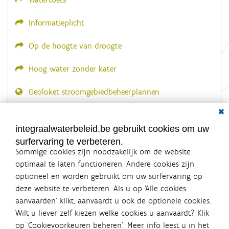
i
n
g
Informatieplicht
.
.
.
Op de hoogte van droogte
Hoog water zonder kater
Geoloket stroomgebiedbeheerplannen
Dial
Documenten voor leden
LOGIN VEREIST
integraalwaterbeleid.be gebruikt cookies om uw
surfervaring te verbeteren.
Sommige cookies zijn noodzakelijk om de website
optimaal te laten functioneren. Andere cookies zijn
optioneel en worden gebruikt om uw surfervaring op
Integraalwaterbeleid.be is een
deze website te verbeteren. Als u op ‘Alle cookies
officiële website van de Vlaamse
aanvaarden’ klikt, aanvaardt u ook de optionele cookies.
overheid
Wilt u liever zelf kiezen welke cookies u aanvaardt? Klik
uitgegeven door
Coördinatiecommissie Integraal
op ‘Cookievoorkeuren beheren’. Meer info leest u in het
Waterbeleid