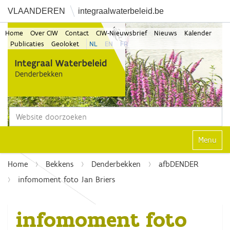
VLAANDEREN
integraalwaterbeleid.be
Home
Over CIW
Contact
CIW-Nieuwsbrief
Nieuws
Kalender
Publicaties
Geoloket
NL
EN
FR
Zoek
Geavanceerd zoeken...
Klap navi
Home
Bekkens
Denderbekken
afbDENDER
infomoment foto Jan Briers
infomoment foto