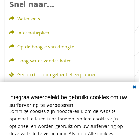
Snel naar...
e
l
d
Watertoets
i
n
g
Informatieplicht
.
.
.
Op de hoogte van droogte
Hoog water zonder kater
Geoloket stroomgebiedbeheerplannen
Dial
Documenten voor leden
LOGIN VEREIST
integraalwaterbeleid.be gebruikt cookies om uw
surfervaring te verbeteren.
Sommige cookies zijn noodzakelijk om de website
optimaal te laten functioneren. Andere cookies zijn
optioneel en worden gebruikt om uw surfervaring op
Integraalwaterbeleid.be is een
deze website te verbeteren. Als u op ‘Alle cookies
officiële website van de Vlaamse