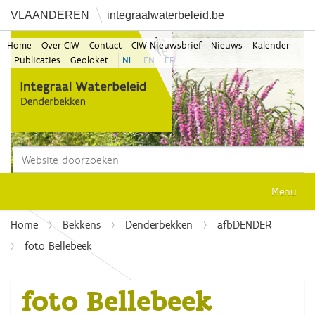
VLAANDEREN
integraalwaterbeleid.be
Home
Over CIW
Contact
CIW-Nieuwsbrief
Nieuws
Kalender
Publicaties
Geoloket
NL
EN
FR
Zoek
Geavanceerd zoeken...
Klap navi
Home
Bekkens
Denderbekken
afbDENDER
foto Bellebeek
foto Bellebeek