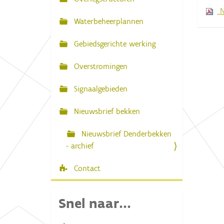
N
:
N
a
Waterbeheerplannen
v
Gebiedsgerichte werking
i
g
Overstromingen
a
Signaalgebieden
t
i
Nieuwsbrief bekken
e
Nieuwsbrief Denderbekken
- archief
Contact
Snel naar...