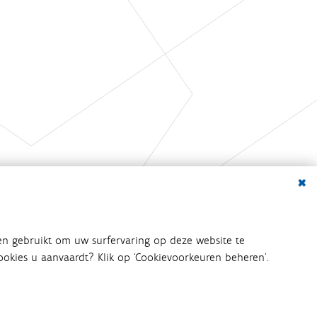
Dialo
en gebruikt om uw surfervaring op deze website te
 cookies u aanvaardt? Klik op ‘Cookievoorkeuren beheren’.
bij het waterbeleid betrokken