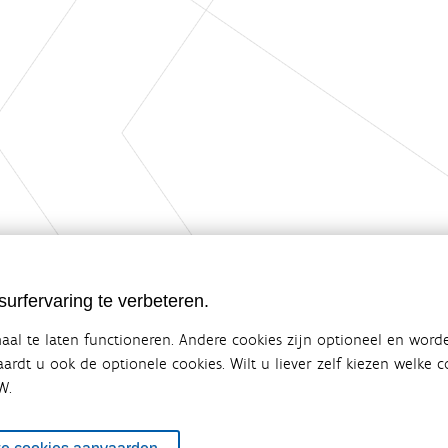
urfervaring te verbeteren.
al te laten functioneren. Andere cookies zijn optioneel en word
vaardt u ook de optionele cookies. Wilt u liever zelf kiezen welke
W.
ebsite van de Vlaamse overheid
terbeleid
en overlegplatform van de diverse beleidsdomeinen en bestuursniveaus die 