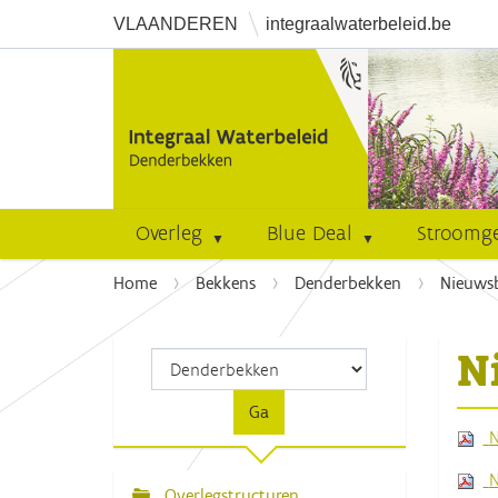
VLAANDEREN
integraalwaterbeleid.be
Overleg
Blue Deal
Stroomg
U
Home
Bekkens
Denderbekken
Nieuwsb
b
e
N
n
t
h
N
i
e
N
r
Overlegstructuren