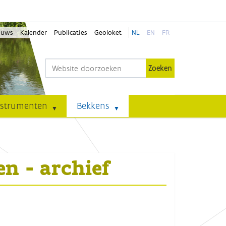
euws
Kalender
Publicaties
Geoloket
NL
EN
FR
Zoek
Geavanceerd zoeken...
nstrumenten
Bekkens
n - archief