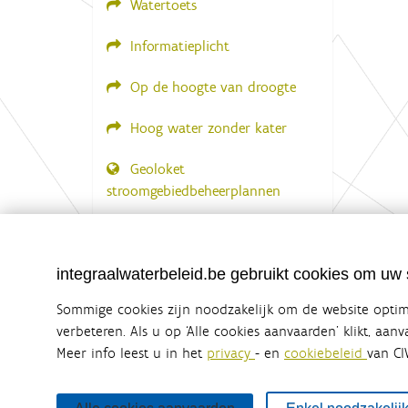
Watertoets
Informatieplicht
Op de hoogte van droogte
Hoog water zonder kater
Geoloket
stroomgebiedbeheerplannen
Documenten voor leden
LOGIN VEREIST
integraalwaterbeleid.be gebruikt cookies om uw s
Sommige cookies zijn noodzakelijk om de website optima
verbeteren. Als u op ‘Alle cookies aanvaarden’ klikt, aan
Meer info leest u in het
privacy
- en
cookiebeleid
van CI
Integraalwaterbeleid.be is een officiële w
uitgegeven door
Coördinatiecommissie Integraal Wa
De Coördinatiecommissie Integraal Waterbeleid (CIW) is e