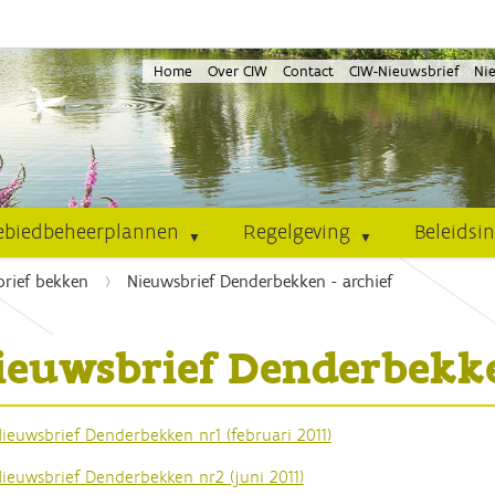
Home
Over CIW
Contact
CIW-Nieuwsbrief
Ni
ebiedbeheerplannen
Regelgeving
Beleidsi
rief bekken
Nieuwsbrief Denderbekken - archief
ieuwsbrief Denderbekke
ieuwsbrief Denderbekken nr1 (februari 2011)
ieuwsbrief Denderbekken nr2 (juni 2011)