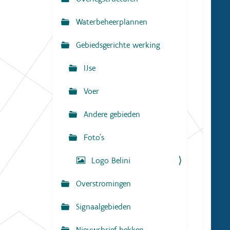
N
:
a
Waterbeheerplannen
v
Gebiedsgerichte werking
i
g
IJse
a
Voer
t
i
Andere gebieden
e
Foto's
Logo Belini
Overstromingen
Signaalgebieden
Nieuwsbrief bekken