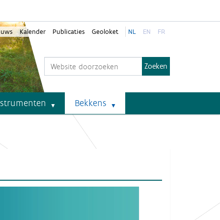
euws
Kalender
Publicaties
Geoloket
NL
EN
FR
Zoek
Geavanceerd zoeken...
nstrumenten
Bekkens