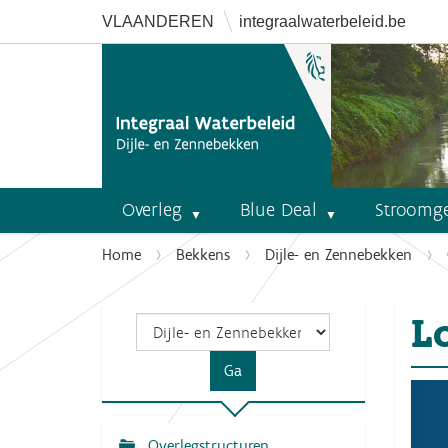
VLAANDEREN
integraalwaterbeleid.be
Overleg
Blue Deal
Stroomg
U
Home
Bekkens
Dijle- en Zennebekken
b
e
L
n
t
h
i
e
r
Overlegstructuren