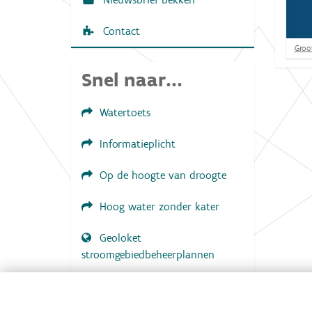
Contact
K
Groot
l
i
Snel naar...
k
v
o
Watertoets
o
r
d
Informatieplicht
e
v
Op de hoogte van droogte
o
l
l
Hoog water zonder kater
e
d
Geoloket
i
g
stroomgebiedbeheerplannen
e
w
e
Documenten voor leden
e
LOGIN VEREIST
r