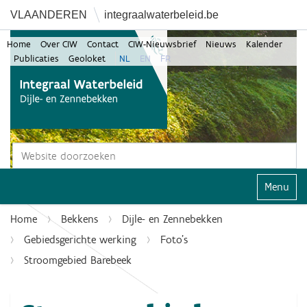
VLAANDEREN
integraalwaterbeleid.be
Home
Over CIW
Contact
CIW-Nieuwsbrief
Nieuws
Kalender
Publicaties
Geoloket
NL
EN
FR
Zoek
Geavanceerd zoeken...
Klap navi
Home
Bekkens
Dijle- en Zennebekken
Gebiedsgerichte werking
Foto's
Stroomgebied Barebeek