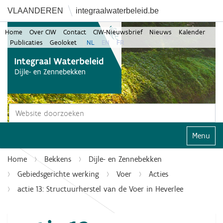
VLAANDEREN
integraalwaterbeleid.be
Home
Over CIW
Contact
CIW-Nieuwsbrief
Nieuws
Kalender
Publicaties
Geoloket
NL
EN
FR
Zoek
Geavanceerd zoeken...
Klap navi
Home
Bekkens
Dijle- en Zennebekken
Gebiedsgerichte werking
Voer
Acties
actie 13: Structuurherstel van de Voer in Heverlee