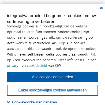
overzicht van alle acties
Dial
integraalwaterbeleid.be gebruikt cookies om uw
surfervaring te verbeteren.
Sommige cookies zijn noodzakelijk om de website
optimaal te laten functioneren. Andere cookies zijn
optioneel en worden gebruikt om uw surfervaring op
Integraalwaterbeleid.be is een
deze website te verbeteren. Als u op ‘Alle cookies
officiële website van de Vlaamse
aanvaarden’ klikt, aanvaardt u ook de optionele cookies.
overheid
Wilt u liever zelf kiezen welke cookies u aanvaardt? Klik
uitgegeven door
Coördinatiecommissie Integraal
op ‘Cookievoorkeuren beheren’. Meer info leest u in het
Waterbeleid
privacy
- en
cookiebeleid
van CIW.
De Coördinatiecommissie Integraal Waterbeleid (CIW) is een
overlegplatform van de diverse beleidsdomeinen en
bestuursniveaus die bij het waterbeleid betrokken zijn. Ook
Alle cookies aanvaarden
waterbedrijven nemen deel aan het overleg. Deze
samenwerking zorgt voor een gecoördineerde en
geïntegreerde aanpak van het waterbeleid en waterbeheer
Enkel noodzakelijke cookies aanvaarden
in Vlaanderen.
OVER CIW
DISCLAIMER
PRIVACY
COOKIEBELEID
SITEMAP
Cookievoorkeuren beheren