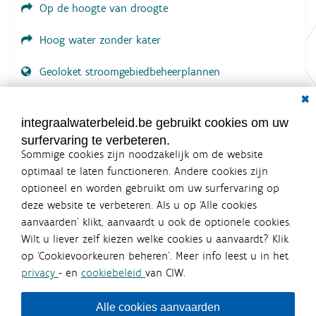
Op de hoogte van droogte
Hoog water zonder kater
Geoloket stroomgebiedbeheerplannen
Dial
Documenten voor leden
LOGIN VEREIST
integraalwaterbeleid.be gebruikt cookies om uw
surfervaring te verbeteren.
Sommige cookies zijn noodzakelijk om de website
optimaal te laten functioneren. Andere cookies zijn
optioneel en worden gebruikt om uw surfervaring op
Integraalwaterbeleid.be is een
deze website te verbeteren. Als u op ‘Alle cookies
officiële website van de Vlaamse
aanvaarden’ klikt, aanvaardt u ook de optionele cookies.
overheid
Wilt u liever zelf kiezen welke cookies u aanvaardt? Klik
uitgegeven door
Coördinatiecommissie Integraal
op ‘Cookievoorkeuren beheren’. Meer info leest u in het
Waterbeleid
privacy
- en
cookiebeleid
van CIW.
De Coördinatiecommissie Integraal Waterbeleid (CIW) is een
overlegplatform van de diverse beleidsdomeinen en
bestuursniveaus die bij het waterbeleid betrokken zijn. Ook
Alle cookies aanvaarden
waterbedrijven nemen deel aan het overleg. Deze