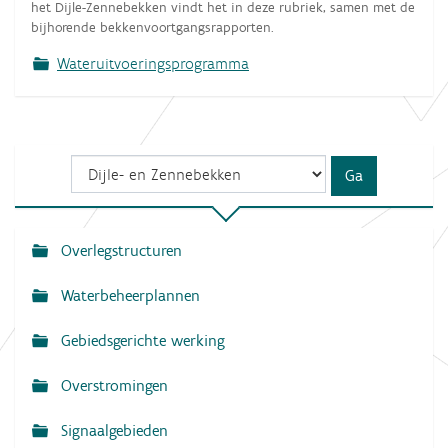
het Dijle-Zennebekken vindt het in deze rubriek, samen met de
bijhorende bekkenvoortgangsrapporten.
Wateruitvoeringsprogramma
Overlegstructuren
N
a
Waterbeheerplannen
v
Gebiedsgerichte werking
i
g
Overstromingen
a
Signaalgebieden
t