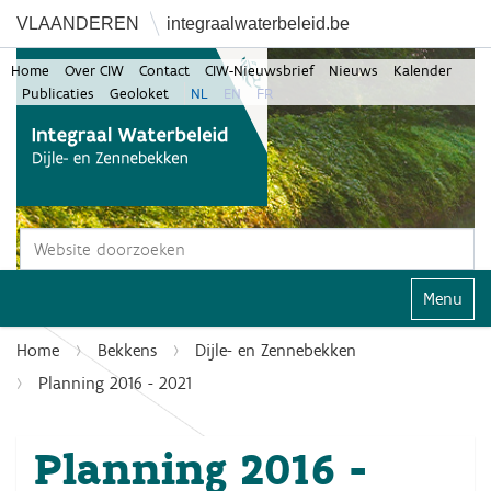
VLAANDEREN
integraalwaterbeleid.be
Home
Over CIW
Contact
CIW-Nieuwsbrief
Nieuws
Kalender
Publicaties
Geoloket
NL
EN
FR
Zoek
Geavanceerd zoeken...
Klap navi
Home
Bekkens
Dijle- en Zennebekken
Planning 2016 - 2021
Planning 2016 -