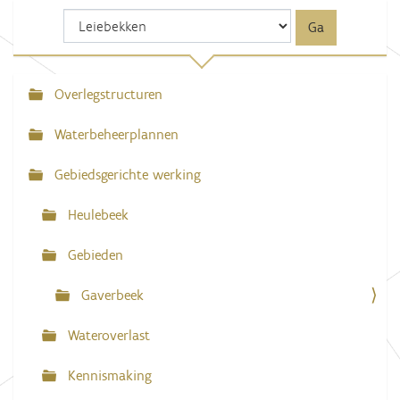
Overlegstructuren
N
a
Waterbeheerplannen
v
Gebiedsgerichte werking
i
g
Heulebeek
a
Gebieden
t
i
Gaverbeek
e
Wateroverlast
Kennismaking