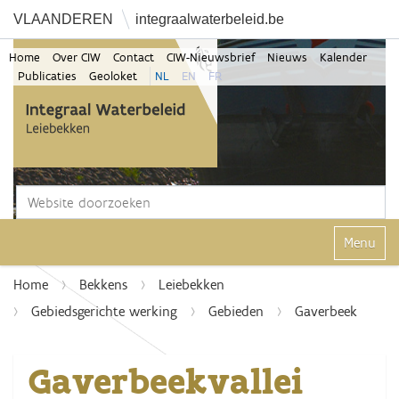
VLAANDEREN
integraalwaterbeleid.be
Home
Over CIW
Contact
CIW-Nieuwsbrief
Nieuws
Kalender
Publicaties
Geoloket
NL
EN
FR
Zoek
Geavanceerd zoeken...
Klap navi
Home
Bekkens
Leiebekken
Gebiedsgerichte werking
Gebieden
Gaverbeek
Gaverbeekvallei