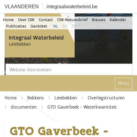
VLAANDEREN
integraalwaterbeleid.be
Home
Over CIW
Contact
CIW-Nieuwsbrief
Nieuws
Kalender
Publicaties
Geoloket
NL
EN
FR
Zoek
Geavanceerd zoeken...
Klap navi
Home
Bekkens
Leiebekken
Overlegstructuren
documenten
GTO Gaverbeek - Waterkwantiteit
GTO Gaverbeek -