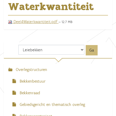
Waterkwantiteit
Deel4Waterkwantiteit.pdf
— 12.7 MB
Overlegstructuren
N
a
Bekkenbestuur
v
Bekkenraad
i
g
Gebiedsgericht en thematisch overleg
a