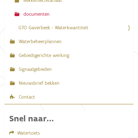
Bekkensecretariaat
t
i
documenten
e
GTO Gaverbeek - Waterkwantiteit
Waterbeheerplannen
Gebiedsgerichte werking
Signaalgebieden
Nieuwsbrief bekken
Contact
Snel naar...
Watertoets