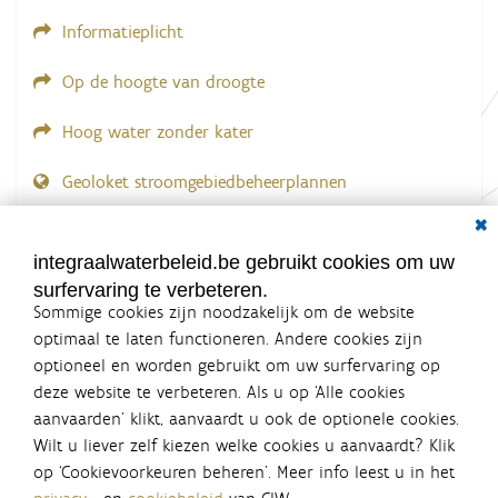
Informatieplicht
Op de hoogte van droogte
Hoog water zonder kater
Geoloket stroomgebiedbeheerplannen
Dial
Documenten voor leden
LOGIN VEREIST
integraalwaterbeleid.be gebruikt cookies om uw
surfervaring te verbeteren.
Sommige cookies zijn noodzakelijk om de website
optimaal te laten functioneren. Andere cookies zijn
optioneel en worden gebruikt om uw surfervaring op
Integraalwaterbeleid.be is een
deze website te verbeteren. Als u op ‘Alle cookies
officiële website van de Vlaamse
aanvaarden’ klikt, aanvaardt u ook de optionele cookies.
overheid
Wilt u liever zelf kiezen welke cookies u aanvaardt? Klik
uitgegeven door
Coördinatiecommissie Integraal
op ‘Cookievoorkeuren beheren’. Meer info leest u in het
Waterbeleid