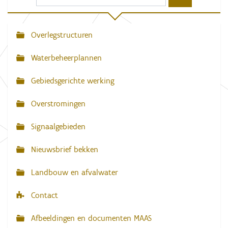
r
d
e
v
Overlegstructuren
N
o
l
a
l
Waterbeheerplannen
e
v
d
Gebiedsgerichte werking
i
i
g
g
e
Overstromingen
w
a
e
e
Signaalgebieden
t
r
g
i
Nieuwsbrief bekken
a
e
v
e
Landbouw en afvalwater
v
a
n
Contact
d
e
Afbeeldingen en documenten MAAS
a
f