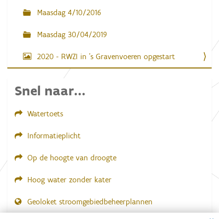
b
Maasdag 4/10/2016
e
e
l
Maasdag 30/04/2019
d
i
2020 - RWZI in ’s Gravenvoeren opgestart
n
g
.
.
Snel naar...
.
Watertoets
Informatieplicht
Op de hoogte van droogte
Hoog water zonder kater
Geoloket stroomgebiedbeheerplannen
Dial