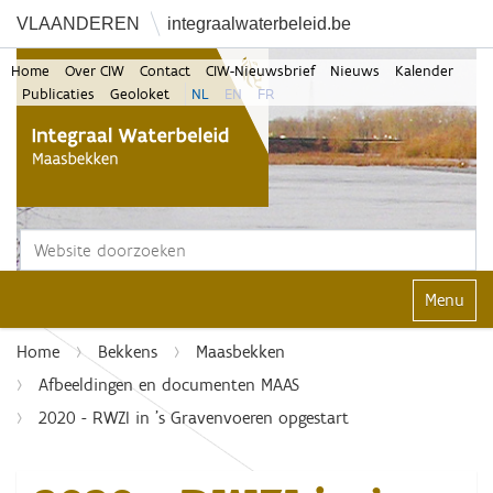
VLAANDEREN
integraalwaterbeleid.be
Home
Over CIW
Contact
CIW-Nieuwsbrief
Nieuws
Kalender
Publicaties
Geoloket
NL
EN
FR
Zoek
Geavanceerd zoeken...
Klap navi
Home
Bekkens
Maasbekken
Afbeeldingen en documenten MAAS
2020 - RWZI in ’s Gravenvoeren opgestart