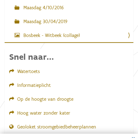
b
Maasdag 4/10/2016
e
e
l
Maasdag 30/04/2019
d
i
Bosbeek - Witbeek (collage)
n
g
.
.
Snel naar...
.
Watertoets
Informatieplicht
Op de hoogte van droogte
Hoog water zonder kater
Geoloket stroomgebiedbeheerplannen
Dial