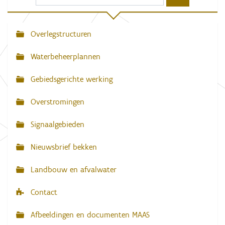
r
d
e
v
Overlegstructuren
N
o
l
a
l
Waterbeheerplannen
e
v
d
Gebiedsgerichte werking
i
i
g
g
e
Overstromingen
w
a
e
e
Signaalgebieden
t
r
g
i
Nieuwsbrief bekken
a
e
v
e
Landbouw en afvalwater
v
a
n
Contact
d
e
Afbeeldingen en documenten MAAS
a
f