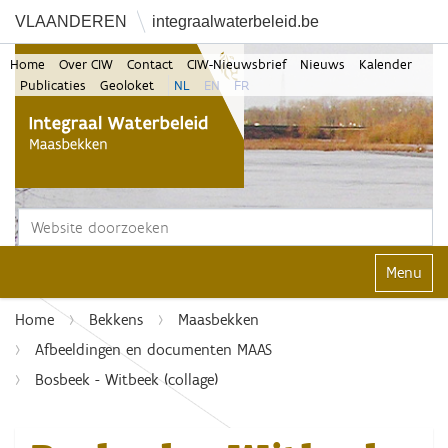
VLAANDEREN
integraalwaterbeleid.be
Home
Over CIW
Contact
CIW-Nieuwsbrief
Nieuws
Kalender
Publicaties
Geoloket
NL
EN
FR
Zoek
Geavanceerd zoeken...
Klap navi
Home
Bekkens
Maasbekken
Afbeeldingen en documenten MAAS
Bosbeek - Witbeek (collage)