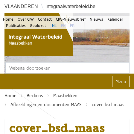
VLAANDEREN
integraalwaterbeleid.be
Home
Over CIW
Contact
CIW-Nieuwsbrief
Nieuws
Kalender
Publicaties
Geoloket
NL
EN
FR
Zoek
Geavanceerd zoeken...
Klap navi
Home
Bekkens
Maasbekken
Afbeeldingen en documenten MAAS
cover_bsd_maas
cover_bsd_maas