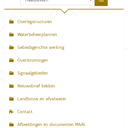
r
d
e
v
Overlegstructuren
N
o
l
a
l
Waterbeheerplannen
e
v
d
Gebiedsgerichte werking
i
i
g
g
e
Overstromingen
w
a
e
e
Signaalgebieden
t
r
g
i
Nieuwsbrief bekken
a
e
v
e
Landbouw en afvalwater
v
a
n
Contact
d
e
Afbeeldingen en documenten MAAS
a