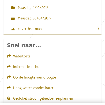
f
b
Maasdag 4/10/2016
e
e
l
Maasdag 30/04/2019
d
i
cover_bsd_maas
n
g
.
.
Snel naar...
.
Watertoets
Informatieplicht
Op de hoogte van droogte
Hoog water zonder kater
Geoloket stroomgebiedbeheerplannen
Dial