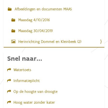
d
e
Afbeeldingen en documenten MAAS
a
f
b
Maasdag 4/10/2016
e
e
l
Maasdag 30/04/2019
d
i
Herinrichting Dommel en Kleinbeek (2)
n
g
.
.
Snel naar...
.
Watertoets
Informatieplicht
Op de hoogte van droogte
Hoog water zonder kater