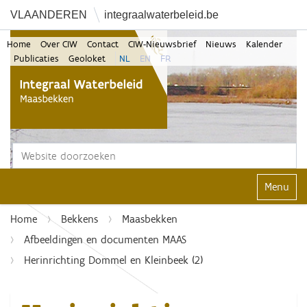
VLAANDEREN
integraalwaterbeleid.be
Home
Over CIW
Contact
CIW-Nieuwsbrief
Nieuws
Kalender
Publicaties
Geoloket
NL
EN
FR
Zoek
Geavanceerd zoeken...
Klap navi
Home
Bekkens
Maasbekken
Afbeeldingen en documenten MAAS
Herinrichting Dommel en Kleinbeek (2)