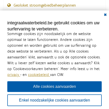
Geoloket stroomgebiedbeheerplannen
Dial
Documenten voor leden
LOGIN VEREIST
integraalwaterbeleid.be gebruikt cookies om uw
surfervaring te verbeteren.
Sommige cookies zijn noodzakelijk om de website
optimaal te laten functioneren. Andere cookies zijn
optioneel en worden gebruikt om uw surfervaring op
Integraalwaterbeleid.be is een
deze website te verbeteren. Als u op ‘Alle cookies
officiële website van de Vlaamse
aanvaarden’ klikt, aanvaardt u ook de optionele cookies.
overheid
Wilt u liever zelf kiezen welke cookies u aanvaardt? Klik
uitgegeven door
Coördinatiecommissie Integraal
op ‘Cookievoorkeuren beheren’. Meer info leest u in het
Waterbeleid
privacy
- en
cookiebeleid
van CIW.
De Coördinatiecommissie Integraal Waterbeleid (CIW) is een
overlegplatform van de diverse beleidsdomeinen en
bestuursniveaus die bij het waterbeleid betrokken zijn. Ook
Alle cookies aanvaarden
waterbedrijven nemen deel aan het overleg. Deze
samenwerking zorgt voor een gecoördineerde en
geïntegreerde aanpak van het waterbeleid en waterbeheer
Enkel noodzakelijke cookies aanvaarden
in Vlaanderen.