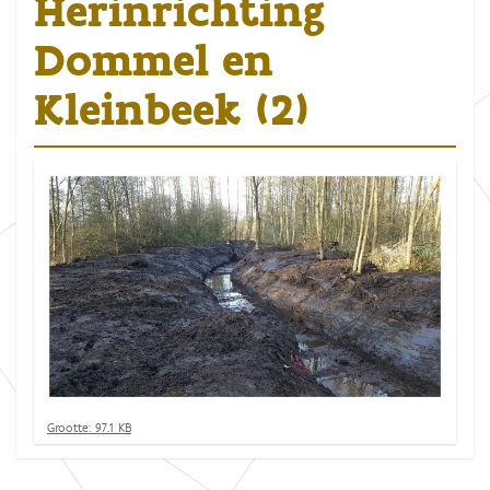
Herinrichting
Dommel en
Kleinbeek (2)
K
Grootte: 97.1 KB
l
i
k