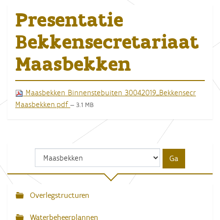
Presentatie
Bekkensecretariaat
Maasbekken
Maasbekken Binnenstebuiten 30042019_Bekkensecr
Maasbekken.pdf
— 3.1 MB
Overlegstructuren
N
a
Waterbeheerplannen