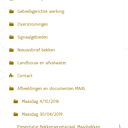
v
Gebiedsgerichte werking
i
g
Overstromingen
a
Signaalgebieden
t
i
Nieuwsbrief bekken
e
Landbouw en afvalwater
Contact
Afbeeldingen en documenten MAAS
Maasdag 4/10/2016
Maasdag 30/04/2019
Presentatie Bekkensecretariaat Maasbekken