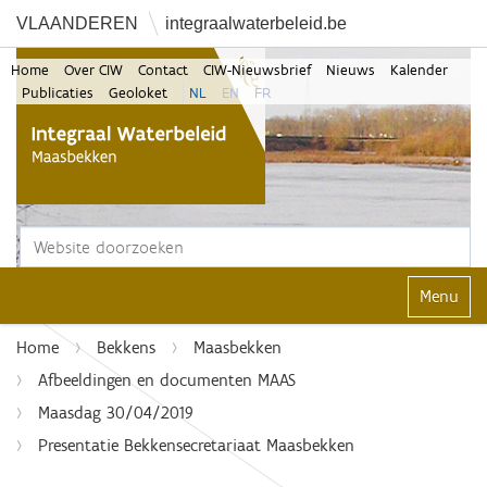
VLAANDEREN
integraalwaterbeleid.be
Home
Over CIW
Contact
CIW-Nieuwsbrief
Nieuws
Kalender
Publicaties
Geoloket
NL
EN
FR
Zoek
Geavanceerd zoeken...
Klap navi
Home
Bekkens
Maasbekken
Afbeeldingen en documenten MAAS
Maasdag 30/04/2019
Presentatie Bekkensecretariaat Maasbekken