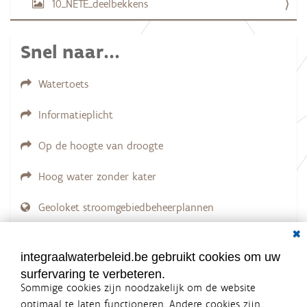
10_NETE_deelbekkens
a
f
b
e
Snel naar...
e
l
d
Watertoets
i
n
g
Informatieplicht
.
.
.
Op de hoogte van droogte
Hoog water zonder kater
Geoloket stroomgebiedbeheerplannen
Dial
Documenten voor leden
LOGIN VEREIST
integraalwaterbeleid.be gebruikt cookies om uw
surfervaring te verbeteren.
Sommige cookies zijn noodzakelijk om de website
optimaal te laten functioneren. Andere cookies zijn