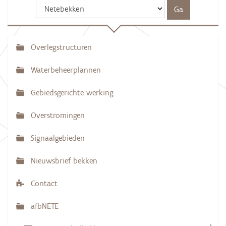
o
r
d
e
v
Overlegstructuren
N
o
l
a
l
Waterbeheerplannen
e
v
d
Gebiedsgerichte werking
i
i
g
g
e
Overstromingen
w
a
e
e
Signaalgebieden
t
r
g
i
Nieuwsbrief bekken
a
e
v
e
Contact
v
a
n
afbNETE
d
e