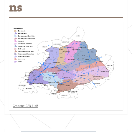
ns
K
Grootte: 223.4 KB
l
i
k
v
o