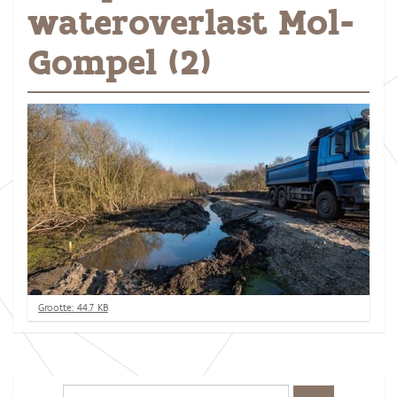
wateroverlast Mol-
Gompel (2)
K
Grootte: 44.7 KB
l
i
k
v
o
o